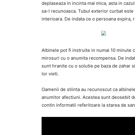
deplaseaza in incinta mai mica, asta in cazul
sa-l recunoasca. Tubul exterior curbat este u
interioara. De indata ce o persoana expira, r
Albinele pot fi instruite in numai 10 minute 
mirosuri cu o anumita recompensa. De indat
sunt hranite cu o solutie pe baza de zahar s
lor vieti.
Oamenii de stiinta au recunoscut ca albinele 
anumitor afectiuni. Acestea sunt deosebit d
contin informatii referitoare la starea de sa