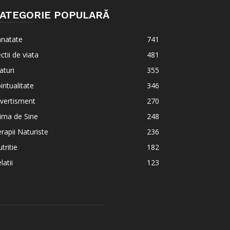
ATEGORIE POPULARĂ
anatate
741
ctii de viata
481
aturi
355
iritualitate
346
vertisment
270
ima de Sine
248
rapii Naturiste
236
tritie
182
latii
123