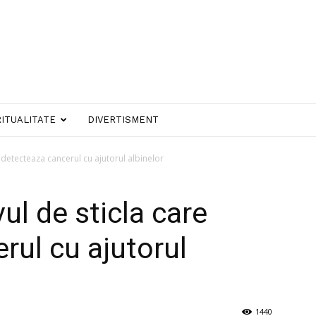
RITUALITATE
DIVERTISMENT
 detecteaza cancerul cu ajutorul albinelor
ul de sticla care
rul cu ajutorul
1440