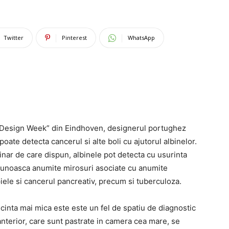
Twitter
Pinterest
WhatsApp
h Design Week” din Eindhoven, designerul portughez
ate detecta cancerul si alte boli cu ajutorul albinelor.
nar de care dispun, albinele pot detecta cu usurinta
ecunoasca anumite mirosuri asociate cu anumite
piele si cancerul pancreativ, precum si tuberculoza.
cinta mai mica este este un fel de spatiu de diagnostic
 anterior, care sunt pastrate in camera cea mare, se