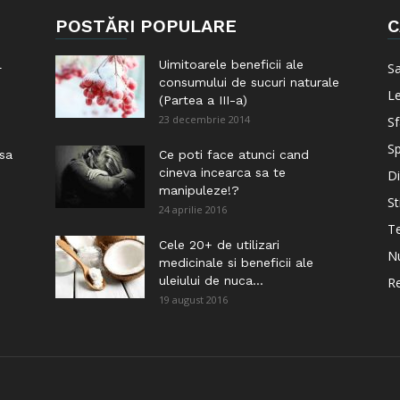
POSTĂRI POPULARE
C
l
Uimitoarele beneficii ale
S
consumului de sucuri naturale
Le
(Partea a III-a)
23 decembrie 2014
Sf
Sp
 sa
Ce poti face atunci cand
cineva incearca sa te
Di
manipuleze!?
St
24 aprilie 2016
Te
i
Cele 20+ de utilizari
Nu
medicinale si beneficii ale
uleiului de nuca...
Re
19 august 2016