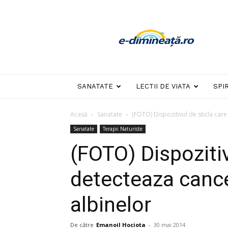
E-
dimineata
SANATATE
LECTII DE VIATA
SPI
Acasă
Sanatate
(FOTO) Dispozitivul de sticla care
Sanatate
Terapii Naturiste
(FOTO) Dispozitiv
detecteaza cance
albinelor
De către
Emanoil Hociota
-
30 mai 2014