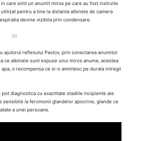
 in care simt un anumit miros pe care au fost instruite
tilizat pentru a tine la distanta albinele de camera
espiratia devine vizibila prin condensare.
cu ajutorul reflexului Pavlov, prin conectarea anumitor
a ce albinele sunt expuse unui miros anume, acestea
i apa, o recompensa ce si-o amintesc pe durata intregii
pot diagnostica cu exactitate stadiile incipiente ale
e sensibile la feromonii glandelor apocrine, glande ce
natate a unei persoane.