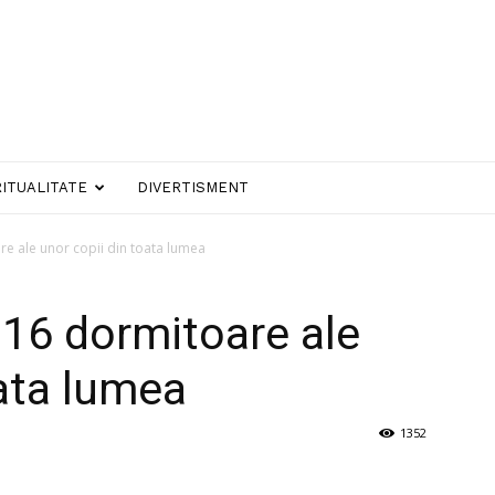
RITUALITATE
DIVERTISMENT
e ale unor copii din toata lumea
6 dormitoare ale
oata lumea
1352