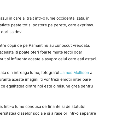
azul in care ai trait intr-o lume occidentalizata, in
astiate peste tot si postere pe perete, care exprimau
 dori sa devi.
intre copii de pe Pamant nu au cunoscut vreodata.
 aceasta iti poate oferi foarte multe lectii doar
vut si influenta acesteia asupra celui care esti astazi.
iata din intreaga lume, fotograful
James Mollison
a
uranta aceste imagini iti vor trezi emotii interioare
e ce egalitatea dintre noi este o misune grea pentru
e. Intr-o lume condusa de finante si de statutul
ersitatea claselor sociale si a raselor intr-o separare