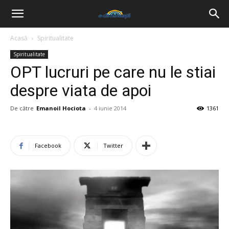
Acasă
Spiritualitate
Spiritualitate
OPT lucruri pe care nu le stiai
despre viata de apoi
De către
Emanoil Hociota
-
4 iunie 2014
1361
Facebook
Twitter