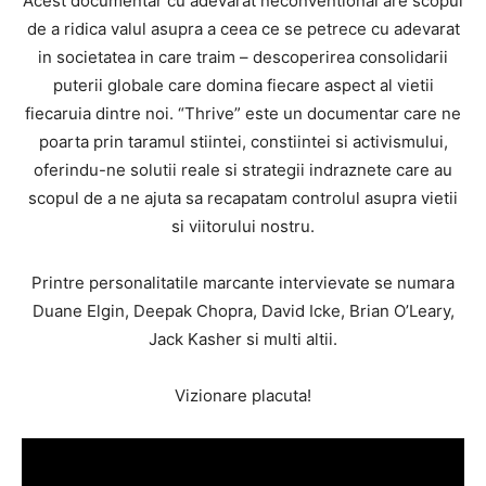
Acest documentar cu adevarat neconventional are scopul
de a ridica valul asupra a ceea ce se petrece cu adevarat
in societatea in care traim – descoperirea consolidarii
puterii globale care domina fiecare aspect al vietii
fiecaruia dintre noi. “Thrive” este un documentar care ne
poarta prin taramul stiintei, constiintei si activismului,
oferindu-ne solutii reale si strategii indraznete care au
scopul de a ne ajuta sa recapatam controlul asupra vietii
si viitorului nostru.
Printre personalitatile marcante intervievate se numara
Duane Elgin, Deepak Chopra, David Icke, Brian O’Leary,
Jack Kasher si multi altii.
Vizionare placuta!