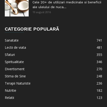
Cele 20+ de utilizari medicinale si beneficii
ale uleiului de nuca...
19 august 2016
CATEGORIE POPULARĂ
Sanatate
741
Lectii de viata
481
Sfaturi
355
Spiritualitate
346
Divertisment
270
Stima de Sine
248
Terapii Naturiste
236
Nutritie
182
Relatii
123