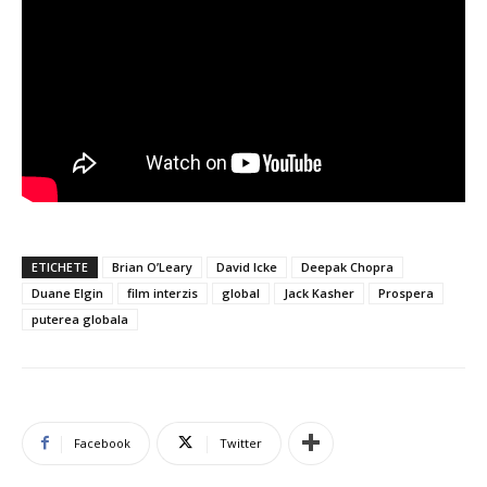
ETICHETE
Brian O’Leary
David Icke
Deepak Chopra
Duane Elgin
film interzis
global
Jack Kasher
Prospera
puterea globala
Facebook
Twitter