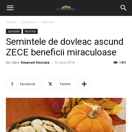
Acasă
Sanatate
Nutritie
Sanatate
Nutritie
Semintele de dovleac ascund
ZECE beneficii miraculoase
De către
Emanoil Hociota
-
12 iunie 2014
1489
Facebook
Twitter