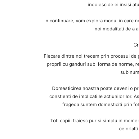
indoiesc de ei insisi at
In continuare, vom explora modul in care n
noi modalitati de a 
Cr
Fiecare dintre noi trecem prin procesul de p
proprii cu ganduri sub forma de norme, re
sub num
Domesticirea noastra poate deveni o pro
constienti de implicatiile actiunilor lor
frageda suntem domesticiti prin f
Toti copiii traiesc pur si simplu in momen
celorlalti