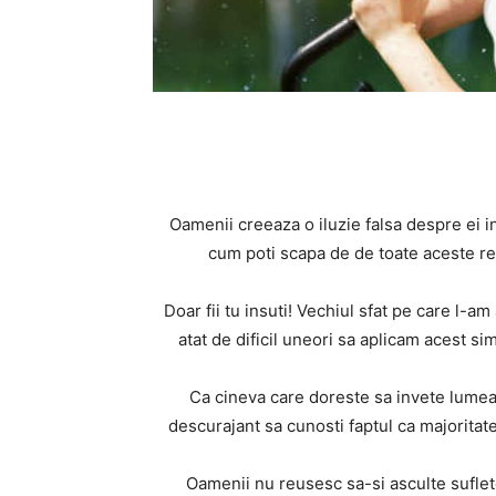
Oamenii creeaza o iluzie falsa despre ei in
cum poti scapa de de toate aceste real
Doar fii tu insuti! Vechiul sfat pe care l-
atat de dificil uneori sa aplicam acest s
Ca cineva care doreste sa invete lumea 
descurajant sa cunosti faptul ca majoritat
Oamenii nu reusesc sa-si asculte sufletel