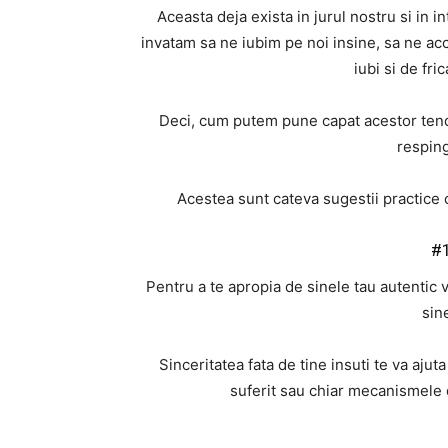
Aceasta deja exista in jurul nostru si in 
invatam sa ne iubim pe noi insine, sa ne ac
iubi si de fr
Deci, cum putem pune capat acestor tend
respin
Acestea sunt cateva sugestii practice c
#1
Pentru a te apropia de sinele tau autentic 
sine
Sinceritatea fata de tine insuti te va ajut
suferit sau chiar mecanismele d