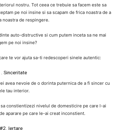
interiorul nostru. Tot ceea ce trebuie sa facem este sa
ceptam pe noi insine si sa scapam de frica noastra de a
ica noastra de respingere.
inte auto-distructive si cum putem inceta sa ne mai
gem pe noi insine?
are te vor ajuta sa-ti redescoperi sinele autentic:
. Sinceritate
vei avea nevoie de o dorinta puternica de a fi sincer cu
le tau interior.
a sa constientizezi nivelul de domesticire pe care l-ai
e aparare pe care le-ai creat inconstient.
#2. Iertare