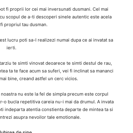
t fi proprii lor cei mai inversunati dusmani. Cel mai
 cu scopul de a-ti descoperi sinele autentic este acela
fi propriul tau dusman.
est lucru poti sa-l realizezi numai dupa ce ai invatat sa
ierti.
rziu te simti vinovat deoarece te simti destul de rau,
ea ta te face acum sa suferi, vei fi inclinat sa mananci
mai bine, creand astfel un cerc vicios.
 noastra nu este la fel de simpla precum este corpul
tr-o bucla repetitiva careia nu-i mai da drumul. A invata
oti indeparta atentia constienta departe de mintea ta si
entrezi asupra nevoilor tale emotionale.
Iubirea de sine