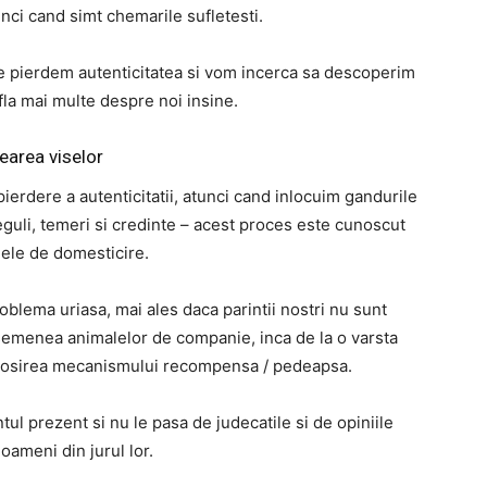
unci cand simt chemarile sufletesti.
e pierdem autenticitatea si vom incerca sa descoperim
afla mai multe despre noi insine.
earea viselor
ierdere a autenticitatii, atunci cand inlocuim gandurile
guli, temeri si credinte – acest proces este cunoscut
ele de domesticire.
blema uriasa, mai ales daca parintii nostri nu sunt
. Asemenea animalelor de companie, inca de la o varsta
olosirea mecanismului recompensa / pedeapsa.
tul prezent si nu le pasa de judecatile si de opiniile
 oameni din jurul lor.