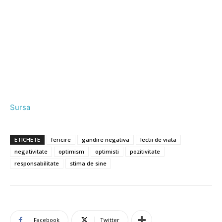
Sursa
ETICHETE
fericire
gandire negativa
lectii de viata
negativitate
optimism
optimisti
pozitivitate
responsabilitate
stima de sine
Facebook
Twitter