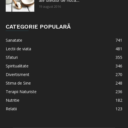
ale uleiului de nuca...
19 august 2016
CATEGORIE POPULARĂ
Sanatate
741
Lectii de viata
481
Sfaturi
355
Spiritualitate
346
Divertisment
270
Stima de Sine
248
Terapii Naturiste
236
Nutritie
182
Relatii
123