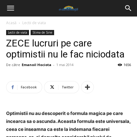
Acasă
Lectii de viata
Lectii de viata
Stima de Sine
ZECE lucruri pe care
optimistii nu le fac niciodata
De către
Emanoil Hociota
-
1 mai 2014
1656
Facebook
Twitter
Optimistii nu au descoperit o formula magica pe care
incearca sa o ascunda. Aceasta formula este universala,
ceea ce inseamna ca este la indemana fiecarei