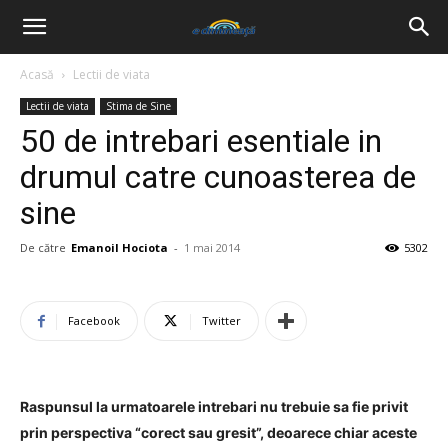
Acasă
Lectii de viata
Lectii de viata
Stima de Sine
50 de intrebari esentiale in
drumul catre cunoasterea de
sine
De către
Emanoil Hociota
-
1 mai 2014
5302
Facebook
Twitter
Raspunsul la urmatoarele intrebari nu trebuie sa fie privit
prin perspectiva “corect sau gresit”, deoarece chiar aceste