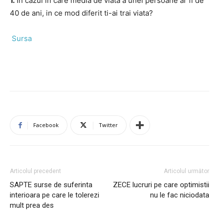
1.
In cazul in care media de viata a unei persoane ar fi de
40 de ani, in ce mod diferit ti-ai trai viata?
Sursa
Facebook
Twitter
Articolul precedent
Articolul următor
SAPTE surse de suferinta
ZECE lucruri pe care optimistii
interioara pe care le tolerezi
nu le fac niciodata
mult prea des