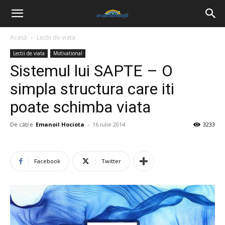
Acasă
Lectii de viata
Lectii de viata
Motivational
Sistemul lui SAPTE – O
simpla structura care iti
poate schimba viata
De către
Emanoil Hociota
-
16 iulie 2014
3233
Facebook
Twitter