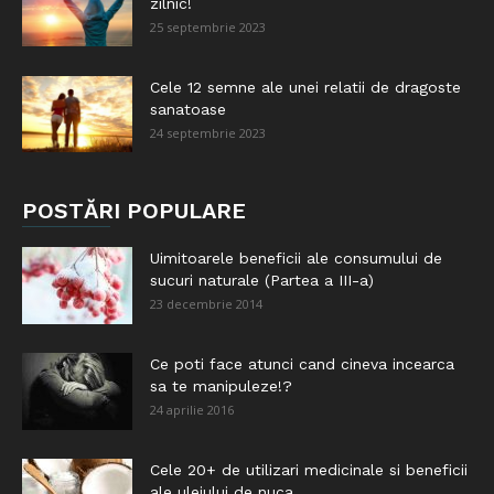
zilnic!
25 septembrie 2023
Cele 12 semne ale unei relatii de dragoste
sanatoase
24 septembrie 2023
POSTĂRI POPULARE
Uimitoarele beneficii ale consumului de
sucuri naturale (Partea a III-a)
23 decembrie 2014
Ce poti face atunci cand cineva incearca
sa te manipuleze!?
24 aprilie 2016
Cele 20+ de utilizari medicinale si beneficii
ale uleiului de nuca...