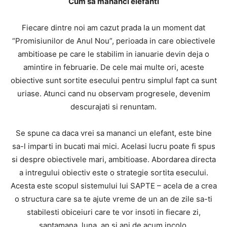
Cum sa mananci elefanti
Fiecare dintre noi am cazut prada la un moment dat
“Promisiunilor de Anul Nou”, perioada in care obiectivele
ambitioase pe care le stabilim in ianuarie devin deja o
amintire in februarie. De cele mai multe ori, aceste
obiective sunt sortite esecului pentru simplul fapt ca sunt
uriase. Atunci cand nu observam progresele, devenim
descurajati si renuntam.
Se spune ca daca vrei sa mananci un elefant, este bine
sa-l imparti in bucati mai mici. Acelasi lucru poate fi spus
si despre obiectivele mari, ambitioase. Abordarea directa
a intregului obiectiv este o strategie sortita esecului.
Acesta este scopul sistemului lui SAPTE – acela de a crea
o structura care sa te ajute vreme de un an de zile sa-ti
stabilesti obiceiuri care te vor insoti in fiecare zi,
saptamana, luna, an si ani de acum incolo.