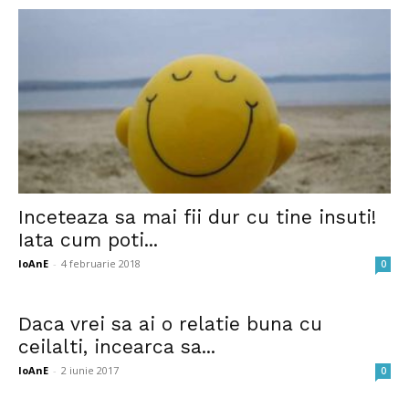
Inceteaza sa mai fii dur cu tine insuti!
Iata cum poti...
IoAnE
-
4 februarie 2018
0
Daca vrei sa ai o relatie buna cu
ceilalti, incearca sa...
IoAnE
-
2 iunie 2017
0