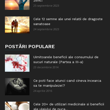
zilnic!
25 septembrie 2023
Cele 12 semne ale unei relatii de dragoste
sanatoase
24 septembrie 2023
POSTĂRI POPULARE
Uimitoarele beneficii ale consumului de
sucuri naturale (Partea a III-a)
23 decembrie 2014
Ce poti face atunci cand cineva incearca
sa te manipuleze!?
24 aprilie 2016
Cele 20+ de utilizari medicinale si beneficii
ale uleiului de nuca...