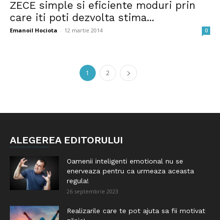
ZECE simple si eficiente moduri prin
care iti poti dezvolta stima...
Emanoil Hociota
-
12 martie 2014
0
1
2
ALEGEREA EDITORULUI
Oamenii inteligenti emotional nu se
enerveaza pentru ca urmeaza aceasta
regula!
26 septembrie 2023
Realizarile care te pot ajuta sa fii motivat