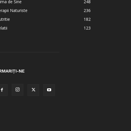
ima de Sine
248
rapii Naturiste
236
tritie
182
latii
123
RMARIȚI-NE