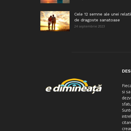
Cele 12 semne ale unei relati
de dragoste sanatoase
24 septembrie 2023
DES
Fiec
si s
dezv
sfatu
Sunte
intre
citar
crear