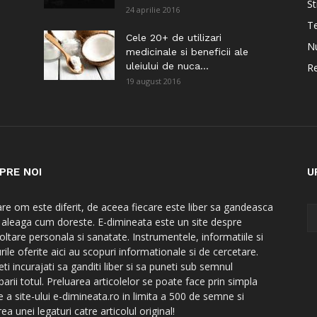
St
24 aprilie 2016
Te
i
Cele 20+ de utilizari
Nu
medicinale si beneficii ale
uleiului de nuca...
Re
19 august 2016
PRE NOI
U
are om este diferit, de aceea fiecare este liber sa gandeasca
a aleaga cum doreste. E-dimineata este un site despre
oltare personala si sanatate. Instrumentele, informatiile si
rile oferite aici au scopuri informationale si de cercetare.
ti incurajati sa ganditi liber si sa puneti sub semnul
barii totul. Preluarea articolelor se poate face prin simpla
e a site-ului e-dimineata.ro in limita a 500 de semne si
ea unei legaturi catre articolul original!