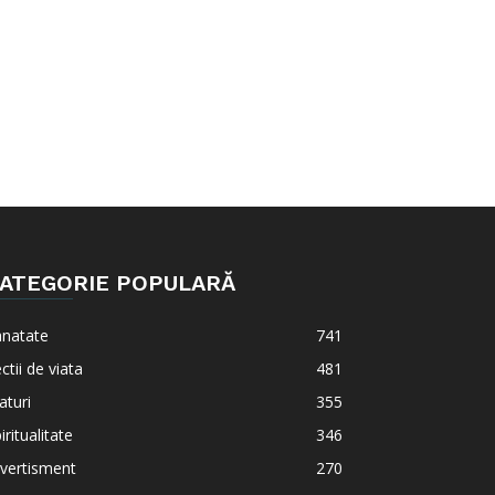
ATEGORIE POPULARĂ
anatate
741
ctii de viata
481
aturi
355
iritualitate
346
vertisment
270