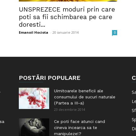
UNSPREZECE moduri prin care
poti sa fii schimbarea pe care
doresti...
Emanoil Hociota
-
20 ianuarie 2014
0
POSTĂRI POPULARE
C
l
Uimitoarele beneficii ale
S
consumului de sucuri naturale
Le
(Partea a III-a)
23 decembrie 2014
Sf
Sp
 sa
Ce poti face atunci cand
cineva incearca sa te
Di
manipuleze!?