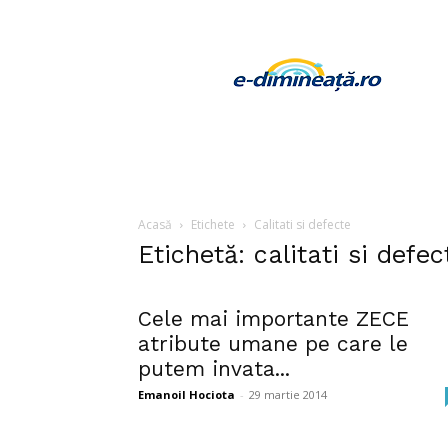
E-
dimineata
Acasă
Etichete
Calitati si defecte
Etichetă: calitati si defec
Cele mai importante ZECE
atribute umane pe care le
putem invata...
Emanoil Hociota
-
29 martie 2014