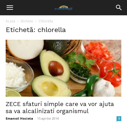
Acasă
Etichete
Chlorella
Etichetă: chlorella
ZECE sfaturi simple care va vor ajuta
sa va alcalinizati organismul
Emanoil Hociota
-
15 aprilie 2014
0