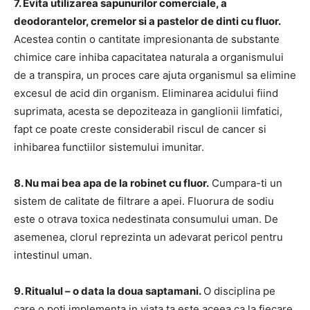
7. Evita utilizarea sapunurilor comerciale, a
deodorantelor, cremelor si a pastelor de dinti cu fluor.
Acestea contin o cantitate impresionanta de substante
chimice care inhiba capacitatea naturala a organismului
de a transpira, un proces care ajuta organismul sa elimine
excesul de acid din organism. Eliminarea acidului fiind
suprimata, acesta se depoziteaza in ganglionii limfatici,
fapt ce poate creste considerabil riscul de cancer si
inhibarea functiilor sistemului imunitar.
8. Nu mai bea apa de la robinet cu fluor.
Cumpara-ti un
sistem de calitate de filtrare a apei. Fluorura de sodiu
este o otrava toxica nedestinata consumului uman. De
asemenea, clorul reprezinta un adevarat pericol pentru
intestinul uman.
9. Ritualul – o data la doua saptamani.
O disciplina pe
care o poti implementa in viata ta este aceea ca la fiecare