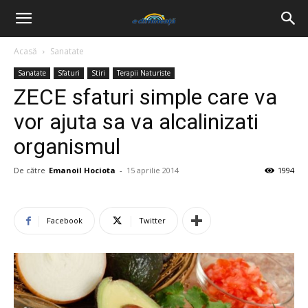
Acasă
Sanatate
Sanatate
Sfaturi
Stiri
Terapii Naturiste
ZECE sfaturi simple care va
vor ajuta sa va alcalinizati
organismul
De către
Emanoil Hociota
-
15 aprilie 2014
1994
Facebook
Twitter