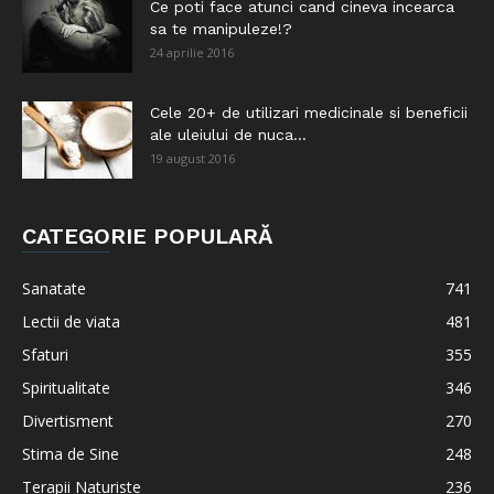
Ce poti face atunci cand cineva incearca
sa te manipuleze!?
24 aprilie 2016
Cele 20+ de utilizari medicinale si beneficii
ale uleiului de nuca...
19 august 2016
CATEGORIE POPULARĂ
Sanatate
741
Lectii de viata
481
Sfaturi
355
Spiritualitate
346
Divertisment
270
Stima de Sine
248
Terapii Naturiste
236