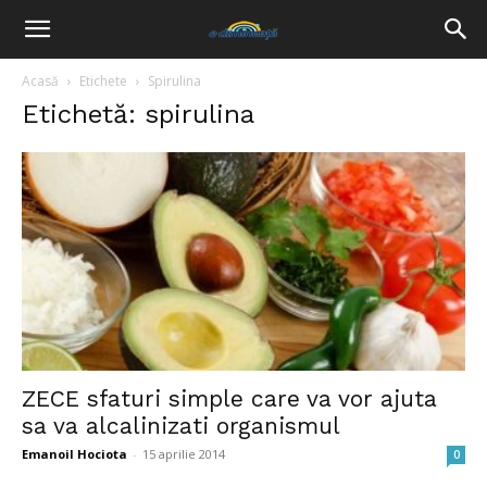
Acasă
Etichete
Spirulina
Etichetă: spirulina
ZECE sfaturi simple care va vor ajuta
sa va alcalinizati organismul
Emanoil Hociota
-
15 aprilie 2014
0