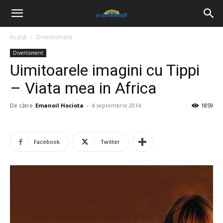
Acasă
Divertisment
Divertisment
Uimitoarele imagini cu Tippi
– Viata mea in Africa
De către
Emanoil Hociota
-
4 septembrie 2014
1859
Facebook
Twitter