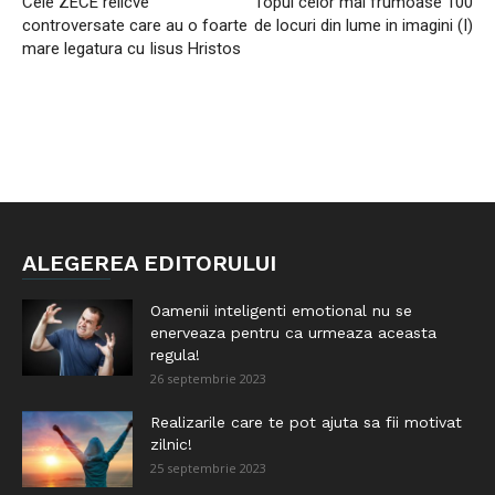
Cele ZECE relicve
Topul celor mai frumoase 100
controversate care au o foarte
de locuri din lume in imagini (I)
mare legatura cu Iisus Hristos
ALEGEREA EDITORULUI
Oamenii inteligenti emotional nu se
enerveaza pentru ca urmeaza aceasta
regula!
26 septembrie 2023
Realizarile care te pot ajuta sa fii motivat
zilnic!
25 septembrie 2023