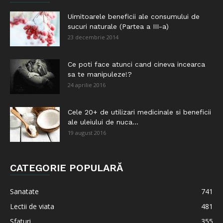
Uimitoarele beneficii ale consumului de
sucuri naturale (Partea a III-a)
23 decembrie 2014
Ce poti face atunci cand cineva incearca
sa te manipuleze!?
24 aprilie 2016
Cele 20+ de utilizari medicinale si beneficii
ale uleiului de nuca...
19 august 2016
CATEGORIE POPULARĂ
Sanatate
741
Lectii de viata
481
Sfaturi
355