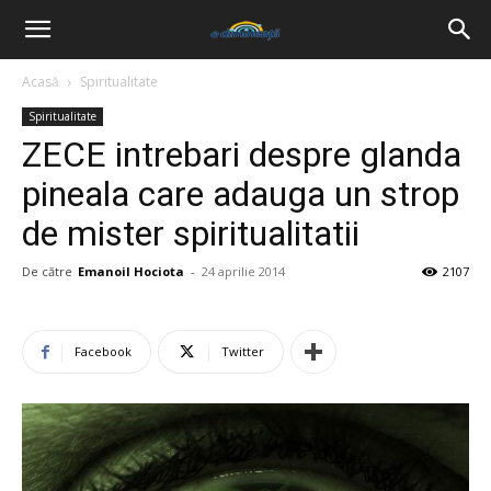
Acasă
Spiritualitate
Spiritualitate
ZECE intrebari despre glanda
pineala care adauga un strop
de mister spiritualitatii
De către
Emanoil Hociota
-
24 aprilie 2014
2107
Facebook
Twitter