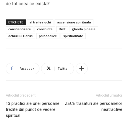
de tot ceea ce exista?
ETICHETE
al treilea ochi
ascensiune spirituala
constientizare
constiinta
Dmt
glanda pineala
ochiul lui Horus
psihedelice
spiritualitate
Facebook
Twitter
Articolul precedent
Articolul următor
13 practici ale unei persoane
ZECE trasaturi ale persoanelor
trezite din punct de vedere
neatractive
spiritual