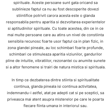
spirituale. Aceste persoane sunt gata oricand sa
sublinieze faptul ca nu au fost descoperite dovezi
stiintifice potrivit carora acesta este o glanda
responsabila pentru aparitia si dezvoltarea experientelor
si aptitudinilor spirituale. Cu toate acestea, din ce in ce
mai multe persoane care au atins un nivel de constiinta
sensibila recunosc foarte usor faptul ca in plan fizic, in
zona glandei pineale, au loc schimbari foarte profunde,
schimbari ce stimuleaza aparitia viziunilor, gandurilor
pline de intuitie, vibratiilor, rezonantei cu anumite sunete
si a altor fenomene si trairi de natura mistica si spirituala.
In timp ce dezbaterea dintre stiinta si spiritualitate
continua, glanda pineala isi continua activitatea,
indemnandu-i astfel, atat pe adepti cat si pe sceptici, sa
priveasca mai atent asupra misterelor pe care le poarta
fiecare fiinta umana in interiorul sau.