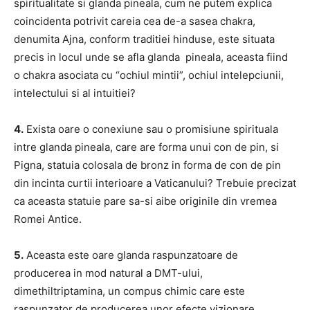
spiritualitate si glanda pineala, cum ne putem explica
coincidenta potrivit careia cea de-a sasea chakra,
denumita Ajna, conform traditiei hinduse, este situata
precis in locul unde se afla glanda pineala, aceasta fiind
o chakra asociata cu “ochiul mintii”, ochiul intelepciunii,
intelectului si al intuitiei?
4.
Exista oare o conexiune sau o promisiune spirituala
intre glanda pineala, care are forma unui con de pin, si
Pigna, statuia colosala de bronz in forma de con de pin
din incinta curtii interioare a Vaticanului? Trebuie precizat
ca aceasta statuie pare sa-si aibe originile din vremea
Romei Antice.
5.
Aceasta este oare glanda raspunzatoare de
producerea in mod natural a DMT-ului,
dimethiltriptamina, un compus chimic care este
raspunzator de producerea unor efecte vizionare