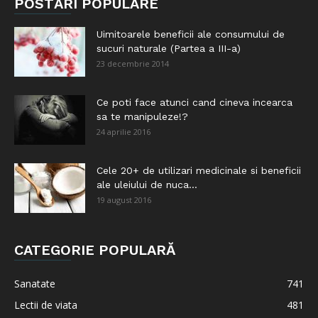
POSTĂRI POPULARE
Uimitoarele beneficii ale consumului de
sucuri naturale (Partea a III-a)
23 decembrie 2014
Ce poti face atunci cand cineva incearca
sa te manipuleze!?
24 aprilie 2016
Cele 20+ de utilizari medicinale si beneficii
ale uleiului de nuca...
19 august 2016
CATEGORIE POPULARĂ
Sanatate
741
Lectii de viata
481