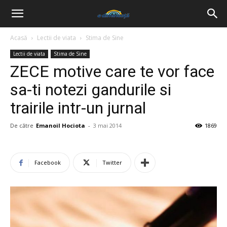
Acasă
Lectii de viata
Stima de Sine
Lectii de viata
Stima de Sine
ZECE motive care te vor face
sa-ti notezi gandurile si
trairile intr-un jurnal
De către
Emanoil Hociota
-
3 mai 2014
1869
Facebook
Twitter