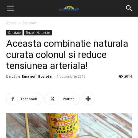
Acasă
Sanatate
Sanatate
Terapii Naturiste
Aceasta combinatie naturala
curata colonul si reduce
tensiunea arteriala!
De către
Emanoil Hociota
-
1 octombrie 2015
2014
Facebook
Twitter