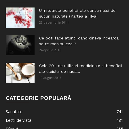
Uimitoarele beneficii ale consumului de
sucuri naturale (Partea a III-a)
23 decembrie 2014
Ce poti face atunci cand cineva incearca
sa te manipuleze!?
24 aprilie 2016
Cele 20+ de utilizari medicinale si beneficii
ale uleiului de nuca...
19 august 2016
CATEGORIE POPULARĂ
Sanatate
741
Lectii de viata
481
Sfaturi
355