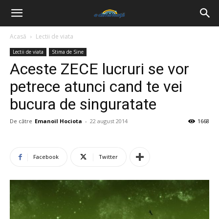
Acasă
Lectii de viata
Lectii de viata
Stima de Sine
Aceste ZECE lucruri se vor
petrece atunci cand te vei
bucura de singuratate
De către
Emanoil Hociota
-
22 august 2014
1668
Facebook
Twitter