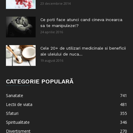
23 decembrie 2014
Ce poti face atunci cand cineva incearca
sa te manipuleze!?
24 aprilie 2016
Cele 20+ de utilizari medicinale si beneficii
ale uleiului de nuca...
19 august 2016
CATEGORIE POPULARĂ
Sanatate
741
Lectii de viata
481
Sfaturi
355
Spiritualitate
346
Divertisment
270