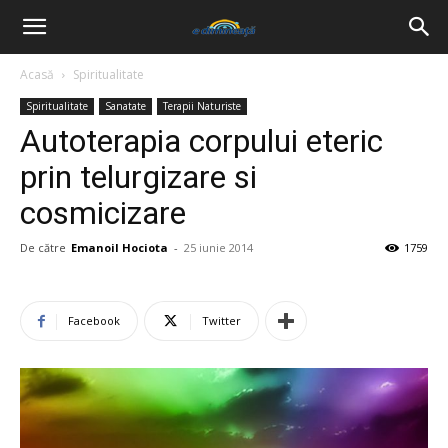
Acasă
Spiritualitate
Spiritualitate
Sanatate
Terapii Naturiste
Autoterapia corpului eteric
prin telurgizare si
cosmicizare
De către
Emanoil Hociota
-
25 iunie 2014
1759
Facebook
Twitter