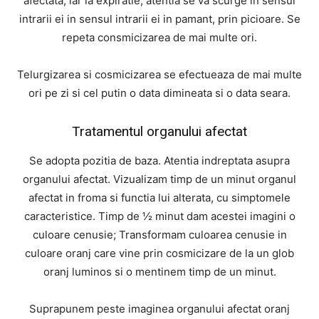
afectata, iar la expiratie, atentia se va scurge in sensul
intrarii ei in sensul intrarii ei in pamant, prin picioare. Se
repeta consmicizarea de mai multe ori.
Telurgizarea si cosmicizarea se efectueaza de mai multe
ori pe zi si cel putin o data dimineata si o data seara.
Tratamentul organului afectat
Se adopta pozitia de baza. Atentia indreptata asupra
organului afectat. Vizualizam timp de un minut organul
afectat in froma si functia lui alterata, cu simptomele
caracteristice. Timp de ½ minut dam acestei imagini o
culoare cenusie; Transformam culoarea cenusie in
culoare oranj care vine prin cosmicizare de la un glob
oranj luminos si o mentinem timp de un minut.
Suprapunem peste imaginea organului afectat oranj