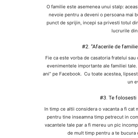
O familie este asemenea unui stalp: aceasta 
nevoie pentru a deveni o persoana mai bu
punct de sprijin, incepi sa privesti totul d
lucrurile din
#2. “Afacerile de familie
Fie ca este vorba de casatoria fratelui sau 
evenimentele importante ale familiei tale. P
ani” pe Facebook. Cu toate acestea, lipseste 
un e
#3. Te folosesti 
In timp ce altii considera o vacanta a fi cat
pentru tine inseamna timp petrecut in comp
vacantele tale par a fi mereu un pic incomp
de mult timp pentru a te bucura d