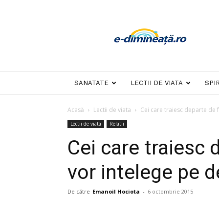
E-
dimineata
SANATATE
LECTII DE VIATA
SPI
Acasă
Lectii de viata
Cei care traiesc departe de f
Lectii de viata
Relatii
Cei care traiesc 
vor intelege pe d
De către
Emanoil Hociota
-
6 octombrie 2015