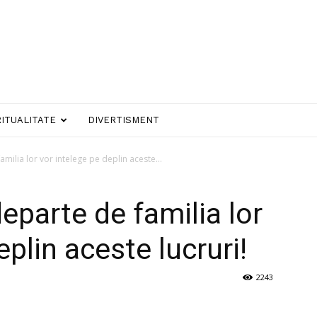
RITUALITATE
DIVERTISMENT
amilia lor vor intelege pe deplin aceste...
departe de familia lor
eplin aceste lucruri!
2243