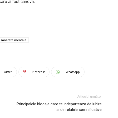
care ai fost candva.
sanatate mentala
Twitter
Pinterest
WhatsApp
Articolul următor
Principalele blocaje care te indeparteaza de iubire
si de relatiile semnificative