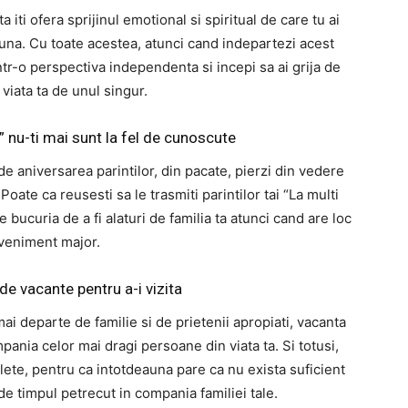
iti ofera sprijinul emotional si spiritual de care tu ai
na. Cu toate acestea, atunci cand indepartezi acest
intr-o perspectiva independenta si incepi sa ai grija de
 viata ta de unul singur.
” nu-ti mai sunt la fel de cunoscute
de aniversarea parintilor, din pacate, pierzi din vedere
oate ca reusesti sa le trasmiti parintilor tai “La multi
bucuria de a fi alaturi de familia ta atunci cand are loc
veniment major.
de vacante pentru a-i vizita
 mai departe de familie si de prietenii apropiati, vacanta
ania celor mai dragi persoane din viata ta. Si totusi,
lete, pentru ca intotdeauna pare ca nu exista suficient
e timpul petrecut in compania familiei tale.