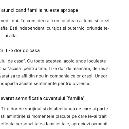
i atunci cand familia nu este aproape
medii noi. Te consideri a fi un cetatean al lumii si crezi
 afla. Esti independent, curajos si puternic, oriunde te-
ai afla.
ri ti-e dor de casa
ului de casa”. Cu toate acestea, acolo unde locuieste
mna “acasa” pentru tine. Ti-e dor de mancare, de ras si
varat sa te afli din nou in compania celor dragi. Uneori
 indeparta aceste sentimente pentru o vreme.
devarat semnificatia cuvantului “familie”
 Ti-e dor de sprijinul si de afectiunea de care ai parte
esti amintirile si momentele placute pe care le-ai trait
reflecta personalitatea familiei tale, apreciezi oamenii