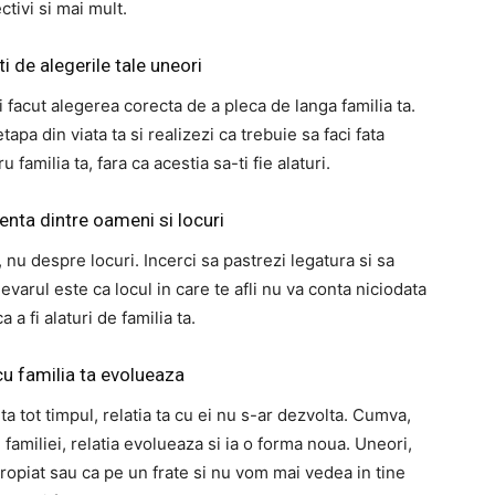
ctivi si mai mult.
i de alegerile tale uneori
 ai facut alegerea corecta de a pleca de langa familia ta.
tapa din viata ta si realizezi ca trebuie sa faci fata
 familia ta, fara ca acestia sa-ti fie alaturi.
renta dintre oameni si locuri
 nu despre locuri. Incerci sa pastrezi legatura si sa
evarul este ca locul in care te afli nu va conta niciodata
a a fi alaturi de familia ta.
cu familia ta evolueaza
a ta tot timpul, relatia ta cu ei nu s-ar dezvolta. Cumva,
 familiei, relatia evolueaza si ia o forma noua. Uneori,
apropiat sau ca pe un frate si nu vom mai vedea in tine