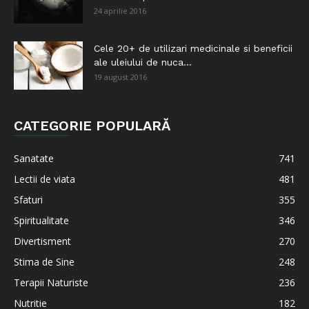
24 aprilie 2016
Cele 20+ de utilizari medicinale si beneficii
ale uleiului de nuca...
19 august 2016
CATEGORIE POPULARĂ
Sanatate
741
Lectii de viata
481
Sfaturi
355
Spiritualitate
346
Divertisment
270
Stima de Sine
248
Terapii Naturiste
236
Nutritie
182