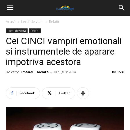
Acasă
Lectii de viata
Relatii
Lectii de viata
Relatii
Cei CINCI vampiri emotionali
si instrumentele de aparare
impotriva acestora
De către
Emanoil Hociota
-
30 august 2014
1560
Facebook
Twitter