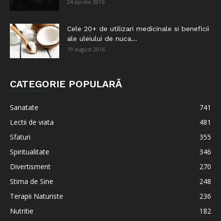
24 aprilie 2016
Cele 20+ de utilizari medicinale si beneficii
ale uleiului de nuca...
19 august 2016
CATEGORIE POPULARĂ
Sanatate
741
Lectii de viata
481
Sfaturi
355
Spiritualitate
346
Divertisment
270
Stima de Sine
248
Terapii Naturiste
236
Nutritie
182