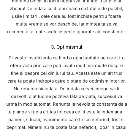
mentina blocat in locul nepotrivit. Intinde-ti aripile si
zboara! De indata ce iti dai seama ca totul este posibil,
usile limitarii, cele care au fost inchise pentru foarte
multe vreme se vor deschide, iar mintea ta se va
reconecta ta toate acele aspecte ignorate ale constiintei.
3. Optimismul
Priveste insuficienta ca fiind o oportunitate pe care ti-o
ofera viata prin care poti invata mult mai multe despre
tine si despre cei din jurul tau. Acesta este un alt truc
care te poate indrepta catre o stare de optimism interior.
Nu renunta niciodata. De indata ce vei incepe sa-ti
dezvolti o atitudine pozitiva fata de viata, succesul va
urma in mod automat. Renunta la nevoia ta constanta de a
te plange si de a critica tot ceea ce iti este la indemana –
oameni, situatii, evenimente care te fac nefericit, trist si
deprimat. Nimeni nu te poate face nefericit, doar in cazul