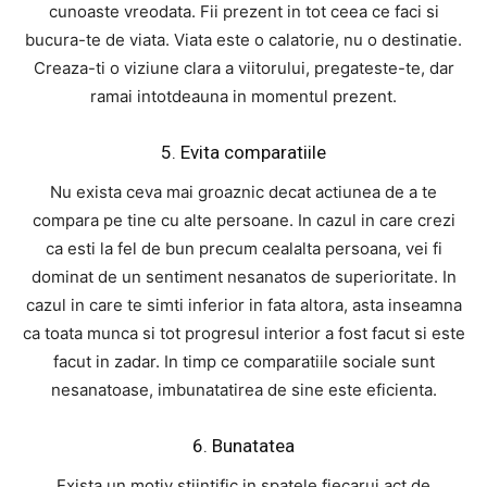
cunoaste vreodata. Fii prezent in tot ceea ce faci si
bucura-te de viata. Viata este o calatorie, nu o destinatie.
Creaza-ti o viziune clara a viitorului, pregateste-te, dar
ramai intotdeauna in momentul prezent.
5. Evita comparatiile
Nu exista ceva mai groaznic decat actiunea de a te
compara pe tine cu alte persoane. In cazul in care crezi
ca esti la fel de bun precum cealalta persoana, vei fi
dominat de un sentiment nesanatos de superioritate. In
cazul in care te simti inferior in fata altora, asta inseamna
ca toata munca si tot progresul interior a fost facut si este
facut in zadar. In timp ce comparatiile sociale sunt
nesanatoase, imbunatatirea de sine este eficienta.
6. Bunatatea
Exista un motiv stiintific in spatele fiecarui act de