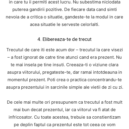
in care tu ii permiti acest lucru. Nu subestima niciodata
puterea gandirii pozitive. De fiecare data cand simti
nevoia de a critica o situatie, gandeste-te la modul in care
acea situatie le serveste celorlalti.
4. Elibereaza-te de trecut
Trecutul de care iti este acum dor – trecutul la care visezi
– a fost ignorat de catre tine atunci cand era prezent. Nu
te mai insela pe tine insuti. Creeaza-ti o viziune clara
asupra viitorului, pregateste-te, dar ramai intotdeauna in
momentul prezent. Poti crea o practica concentrandu-te
asupra prezentului in sarcinile simple ale vietii de zi cu zi.
De cele mai multe ori presupunem ca trecutul a fost mult
mai bun decat prezentul, iar ca viitorul va fi atat de
infricosator. Cu toate acestea, trebuie sa constientizam
pe deplin faptul ca prezentul este tot ceea ce vom