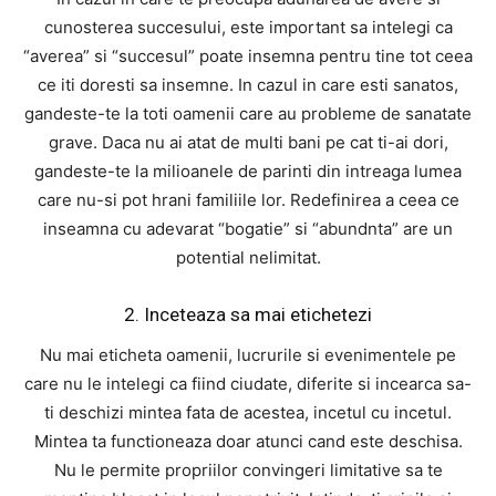
cunosterea succesului, este important sa intelegi ca
“averea” si “succesul” poate insemna pentru tine tot ceea
ce iti doresti sa insemne. In cazul in care esti sanatos,
gandeste-te la toti oamenii care au probleme de sanatate
grave. Daca nu ai atat de multi bani pe cat ti-ai dori,
gandeste-te la milioanele de parinti din intreaga lumea
care nu-si pot hrani familiile lor. Redefinirea a ceea ce
inseamna cu adevarat “bogatie” si “abundnta” are un
potential nelimitat.
2. Inceteaza sa mai etichetezi
Nu mai eticheta oamenii, lucrurile si evenimentele pe
care nu le intelegi ca fiind ciudate, diferite si incearca sa-
ti deschizi mintea fata de acestea, incetul cu incetul.
Mintea ta functioneaza doar atunci cand este deschisa.
Nu le permite propriilor convingeri limitative sa te