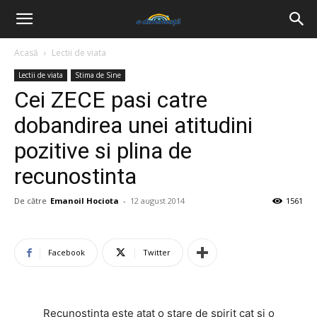
Acasă
Lectii de viata
Lectii de viata
Stima de Sine
Cei ZECE pasi catre
dobandirea unei atitudini
pozitive si plina de
recunostinta
De către
Emanoil Hociota
-
12 august 2014
1561
Facebook
Twitter
Recunostinta este atat o stare de spirit cat si o