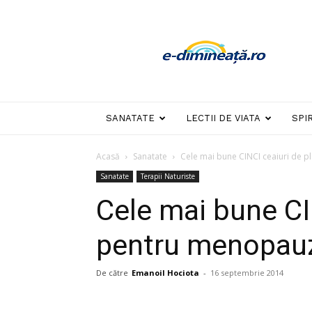
E-
dimineata
SANATATE
LECTII DE VIATA
SPI
Acasă
Sanatate
Cele mai bune CINCI ceaiuri de 
Sanatate
Terapii Naturiste
Cele mai bune CI
pentru menopau
De către
Emanoil Hociota
-
16 septembrie 2014