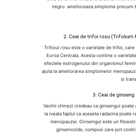
negru amelioreaza simptome precum bufe
2. Ceai de trifoi rosu (Trifolium
Trifoiul rosu este o varietate de trifoi, car
Euroa Centrala. Acesta contine o varietate
efectele estrogenului din organismul femini
ajuta la ameliorarea simptomelor menopauzei
si tran
3. Ceai de ginseng
Vechii chinezi credeau ca ginsengul poate aj
la iveala faptul ca aceasta radacina poate 
menopauzei. Ginsengul este un fitoestr
ginsenozide, compusi care pot contribui