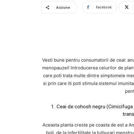
Facebook
Acțiune
Vesti bune pentru consumatorii de ceai: anu
menopauzei! Introducerea ceiurilor de plante
care poti trata multe dintre simptomele meno
si prin care iti poti stimula sistemul imunit
pen
1. Ceai de cohosh negru (Cimicifuga 
trans
Aceasta planta creste pe coasta de est a Ame
boli, de la infertilitate la tulburari mens