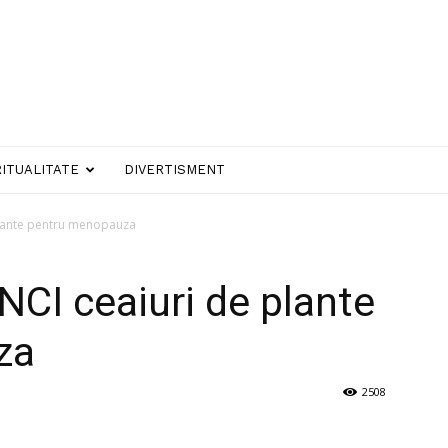
RITUALITATE
DIVERTISMENT
plante pentru menopauza
NCI ceaiuri de plante
za
2508