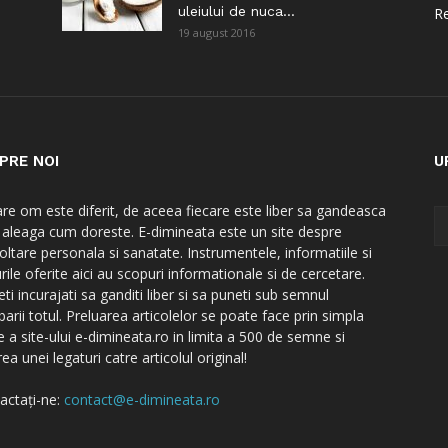
uleiului de nuca...
Re
19 august 2016
PRE NOI
U
are om este diferit, de aceea fiecare este liber sa gandeasca
a aleaga cum doreste. E-dimineata este un site despre
oltare personala si sanatate. Instrumentele, informatiile si
rile oferite aici au scopuri informationale si de cercetare.
ti incurajati sa ganditi liber si sa puneti sub semnul
barii totul. Preluarea articolelor se poate face prin simpla
e a site-ului e-dimineata.ro in limita a 500 de semne si
ea unei legaturi catre articolul original!
actați-ne:
contact@e-dimineata.ro