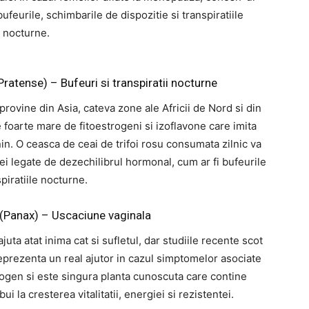
urile, schimbarile de dispozitie si transpiratiile
nocturne.
 Pratense) – Bufeuri si transpiratii nocturne
e provine din Asia, cateva zone ale Africii de Nord si din
 foarte mare de fitoestrogeni si izoflavone care imita
n. O ceasca de ceai de trifoi rosu consumata zilnic va
 legate de dezechilibrul hormonal, cum ar fi bufeurile
spiratiile nocturne.
 (Panax) – Uscaciune vaginala
uta atat inima cat si sufletul, dar studiile recente scot
reprezenta un real ajutor in cazul simptomelor asociate
ogen si este singura planta cunoscuta care contine
 la cresterea vitalitatii, energiei si rezistentei.