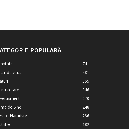
ATEGORIE POPULARĂ
anatate
741
ctii de viata
481
aturi
355
iritualitate
346
vertisment
270
ima de Sine
248
rapii Naturiste
236
tritie
182