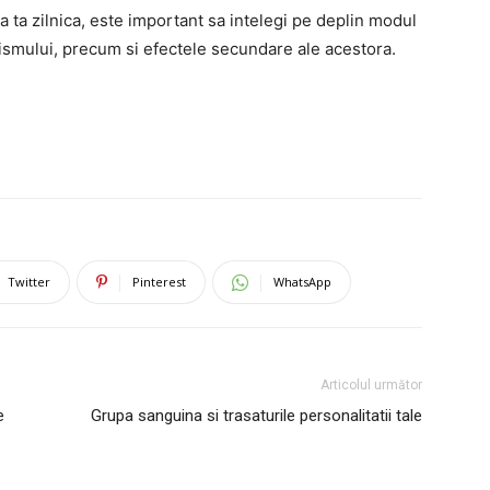
ta ta zilnica, este important sa intelegi pe deplin modul
ismului, precum si efectele secundare ale acestora.
Twitter
Pinterest
WhatsApp
Articolul următor
e
Grupa sanguina si trasaturile personalitatii tale