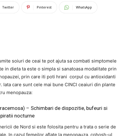
Twitter
Pinterest
WhatsApp
mite soiuri de ceai te pot ajuta sa combati simptomele
 in dieta ta este o simpla si sanatoasa modalitate prin
pauzei, prin care iti poti hrani corpul cu antioxidanti
ar. Iata care sunt cele mai bune CINCI ceaiuri din plante
tru menopauza:
racemosa) – Schimbari de dispozitie, bufeuri si
piratii nocturne
ricii de Nord si este folosita pentru a trata o serie de
truale. In cazul femeilor aflate la menopauza, cohosh-ul