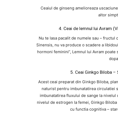
Ceaiul de ginseng amelioreaza uscaciunea 
altor sim
4. Ceai de lemnul lui Avram (V
Nu te lasa pacalit de numele sau – fructul c
Sinensis, nu va produce o scadere a libido
hormoni feminini”, Lemnul lui Avram poate st
dopa
5. Ceai Ginkgo Biloba – 
Acest ceai preparat din Ginkgo Biloba, plan
naturist pentru imbunatatirea circulatiei 
imbunatatirea fluxului de sange la nivelul c
nivelul de estrogen la femei, Ginkgo Bilob
cu functia cognitiva – sta