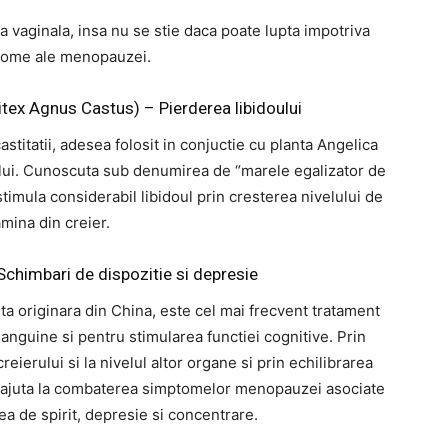
vaginala, insa nu se stie daca poate lupta impotriva
ptome ale menopauzei.
itex Agnus Castus) – Pierderea libidoului
astitatii, adesea folosit in conjuctie cu planta Angelica
ului. Cunoscuta sub denumirea de “marele egalizator de
imula considerabil libidoul prin cresterea nivelului de
mina din creier.
Schimbari de dispozitie si depresie
ta originara din China, este cel mai frecvent tratament
sanguine si pentru stimularea functiei cognitive. Prin
reierului si la nivelul altor organe si prin echilibrarea
a ajuta la combaterea simptomelor menopauzei asociate
rea de spirit, depresie si concentrare.