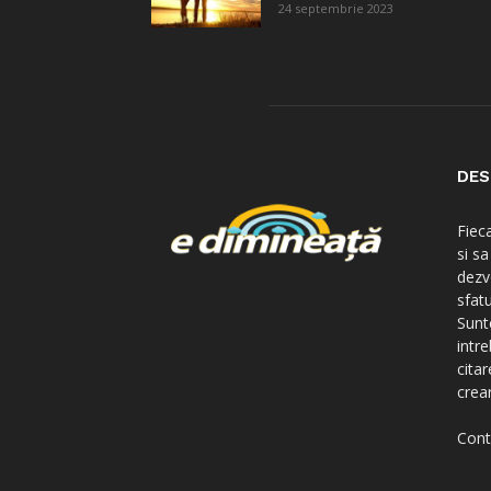
24 septembrie 2023
DES
Fiec
si s
dezv
sfatu
Sunte
intre
citar
crear
Cont