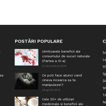
POSTĂRI POPULARE
C
l
Uimitoarele beneficii ale
S
consumului de sucuri naturale
Le
(Partea a III-a)
23 decembrie 2014
Sf
Sp
 sa
Ce poti face atunci cand
cineva incearca sa te
Di
manipuleze!?
St
24 aprilie 2016
Te
i
Cele 20+ de utilizari
Nu
medicinale si beneficii ale