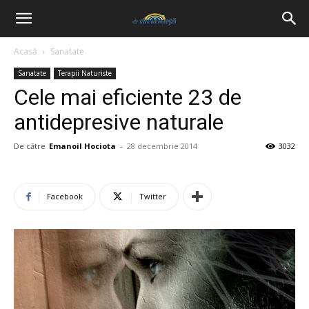
Acasă
Sanatate
Sanatate
Terapii Naturiste
Cele mai eficiente 23 de
antidepresive naturale
De către
Emanoil Hociota
-
28 decembrie 2014
3032
Facebook
Twitter