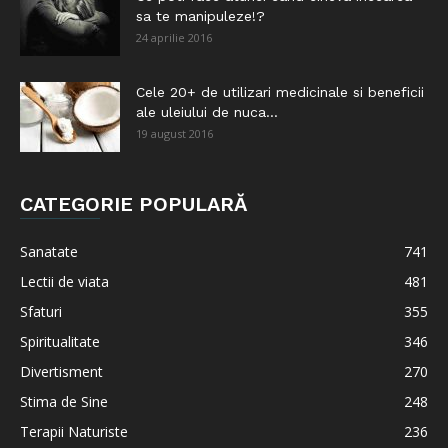
sa te manipuleze!?
24 aprilie 2016
Cele 20+ de utilizari medicinale si beneficii
ale uleiului de nuca...
19 august 2016
CATEGORIE POPULARĂ
Sanatate
741
Lectii de viata
481
Sfaturi
355
Spiritualitate
346
Divertisment
270
Stima de Sine
248
Terapii Naturiste
236