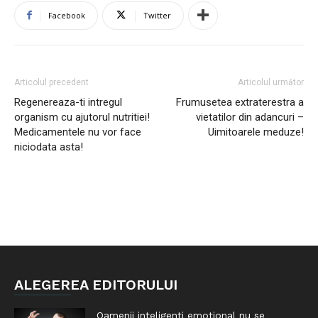
Facebook
Twitter
Articolul precedent
Articolul următor
Regenereaza-ti intregul
Frumusetea extraterestra a
organism cu ajutorul nutritiei!
vietatilor din adancuri –
Medicamentele nu vor face
Uimitoarele meduze!
niciodata asta!
ALEGEREA EDITORULUI
Oamenii inteligenti emotional nu se