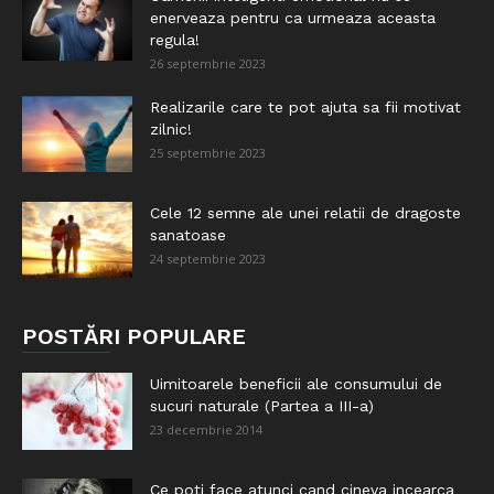
enerveaza pentru ca urmeaza aceasta
regula!
26 septembrie 2023
Realizarile care te pot ajuta sa fii motivat
zilnic!
25 septembrie 2023
Cele 12 semne ale unei relatii de dragoste
sanatoase
24 septembrie 2023
POSTĂRI POPULARE
Uimitoarele beneficii ale consumului de
sucuri naturale (Partea a III-a)
23 decembrie 2014
Ce poti face atunci cand cineva incearca