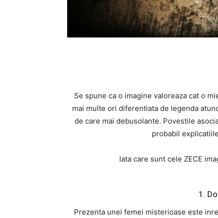
Se spune ca o imagine valoreaza cat o mie 
mai multe ori diferentiata de legenda atunc
de care mai debusolante. Povestile asocia
probabil explicatiile
Iata care sunt cele ZECE imag
1. D
Prezenta unei femei misterioase este inreg