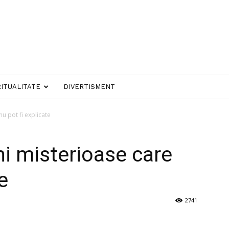
RITUALITATE
DIVERTISMENT
u pot fi explicate
i misterioase care
e
2741