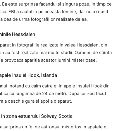
 Ea este surprinsa facandu-si singura poze, in timp ce
ca. FBI a cautat-o pe aceasta femeie, dar nu a reusit
 sa dea de urma fotografiilor realizate de ea.
minile Hessdalen
parut in fotografiile realizate in valea Hessdalen, din
 au fost realizate mai multe studii. Oamenii de stiinta
e provoaca aparitia acestor lumini misterioase.
apele Insulei Hook, Islanda
ranui inotand cu calm catre ei in apele Insulei Hook din
vatica cu lungimea de 24 de metri. Dupa ce i-au facut
ra a deschis gura si apoi a disparut.
in zona estuarului Solway, Scotia
 a surprins un fel de astronaut misterios in spatele ei.