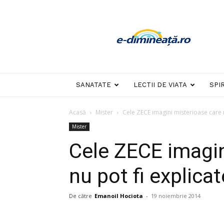
E-
dimineata
SANATATE
LECTII DE VIATA
SPI
Acasă
Mister
Cele ZECE imagini misterioase care n
Mister
Cele ZECE imagin
nu pot fi explicat
De către
Emanoil Hociota
-
19 noiembrie 2014