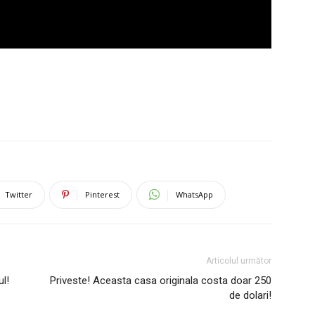
Twitter
Pinterest
WhatsApp
Articolul următor
l!
Priveste! Aceasta casa originala costa doar 250
de dolari!