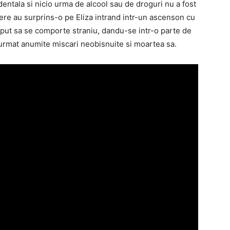
identala si nicio urma de alcool sau de droguri nu a fost
re au surprins-o pe Eliza intrand intr-un ascenson cu
ceput sa se comporte straniu, dandu-se intr-o parte de
u urmat anumite miscari neobisnuite si moartea sa.