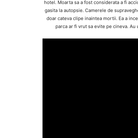
hotel. Moarta sa a fost considerata a fi acc
gasita la autopsie. Camerele de supraveghe
doar cateva clipe inaintea mortii. Ea a in
parca ar fi vrut sa evite pe cineva. A