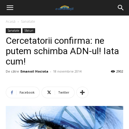
Acasă
Sanatate
Sanatate
Sfaturi
Cercetatorii confirma: ne
putem schimba ADN-ul! Iata
cum!
De către
Emanoil Hociota
-
18 noiembrie 2014
2902
Facebook
Twitter