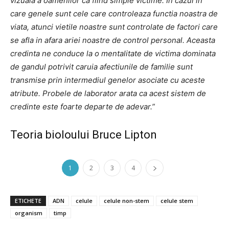
vizuala a oamenilor ca fiind simple victime. In cazul in
care genele sunt cele care controleaza functia noastra de
viata, atunci vietile noastre sunt controlate de factori care
se afla in afara ariei noastre de control personal. Aceasta
credinta ne conduce la o mentalitate de victima dominata
de gandul potrivit caruia afectiunile de familie sunt
transmise prin intermediul genelor asociate cu aceste
atribute. Probele de laborator arata ca acest sistem de
credinte este foarte departe de adevar.”
Teoria bioloului Bruce Lipton
1
2
3
4
ETICHETE
ADN
celule
celule non-stem
celule stem
organism
timp