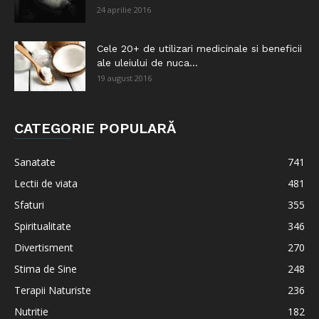
24 aprilie 2016
Cele 20+ de utilizari medicinale si beneficii
ale uleiului de nuca...
19 august 2016
CATEGORIE POPULARĂ
Sanatate
741
Lectii de viata
481
Sfaturi
355
Spiritualitate
346
Divertisment
270
Stima de Sine
248
Terapii Naturiste
236
Nutritie
182