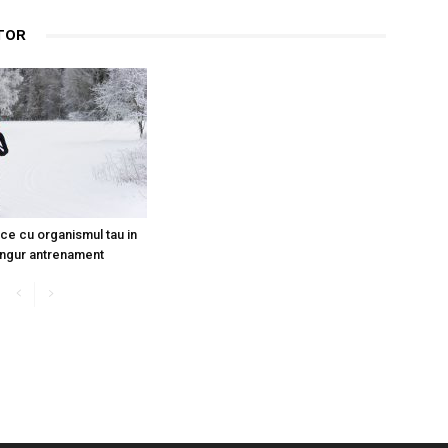
TOR
ce cu organismul tau in
ingur antrenament