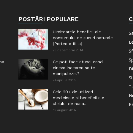
POSTĂRI POPULARE
C
l
Uimitoarele beneficii ale
S
consumului de sucuri naturale
Le
(Partea a III-a)
23 decembrie 2014
Sf
Sp
 sa
Ce poti face atunci cand
cineva incearca sa te
Di
manipuleze!?
St
24 aprilie 2016
Te
i
Cele 20+ de utilizari
Nu
medicinale si beneficii ale
uleiului de nuca...
Re
19 august 2016