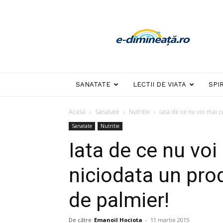
E-
dimineata
SANATATE
LECTII DE VIATA
SPI
Acasă
Sanatate
Nutritie
Iata de ce nu voi mai 
Sanatate
Nutritie
Iata de ce nu vo
niciodata un pro
de palmier!
De către
Emanoil Hociota
-
11 martie 2015