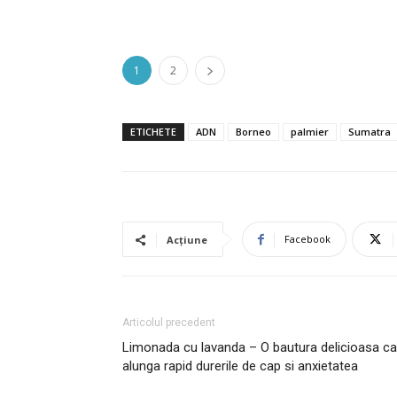
1
2
ETICHETE
ADN
Borneo
palmier
Sumatra
Facebook
Acțiune
Articolul precedent
Limonada cu lavanda – O bautura delicioasa ca
alunga rapid durerile de cap si anxietatea