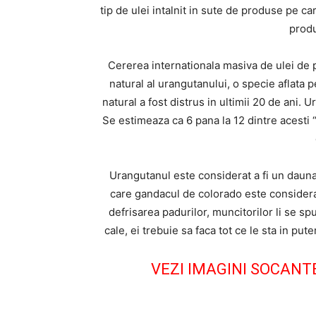
tip de ulei intalnit in sute de produse pe ca
produ
Cererea internationala masiva de ulei de p
natural al urangutanului, o specie aflata p
natural a fost distrus in ultimii 20 de ani
Se estimeaza ca 6 pana la 12 dintre acesti “
Urangutanul este considerat a fi un daunat
care gandacul de colorado este considerat 
defrisarea padurilor, muncitorilor li se spu
cale, ei trebuie sa faca tot ce le sta in pu
VEZI IMAGINI SOCANT