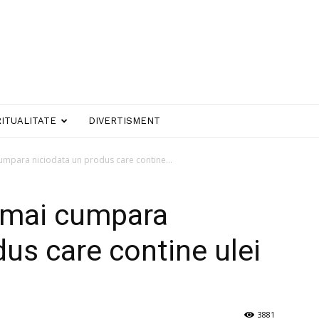
RITUALITATE
DIVERTISMENT
cumpara niciodata un produs care contine...
i mai cumpara
dus care contine ulei
3881