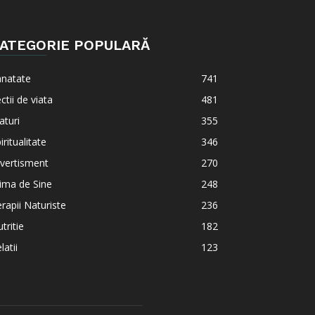
ATEGORIE POPULARĂ
anatate
741
ctii de viata
481
aturi
355
iritualitate
346
vertisment
270
ima de Sine
248
rapii Naturiste
236
tritie
182
latii
123