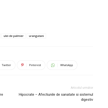
ulei de palmier
urangutani
Twitter
Pinterest
WhatsApp
Articolul următor
re
Hipocrate – Afectiunile de sanatate si sistemul
digestiv