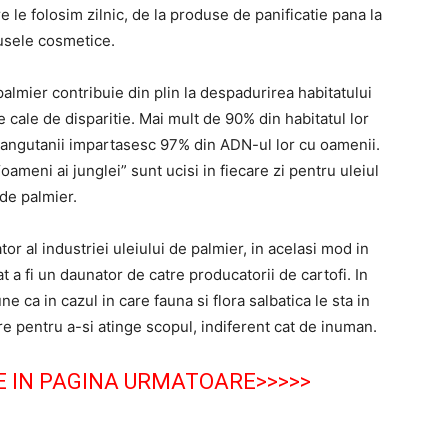
re le folosim zilnic, de la produse de panificatie pana la
sele cosmetice.
almier contribuie din plin la despadurirea habitatului
e cale de disparitie. Mai mult de 90% din habitatul lor
. Urangutanii impartasesc 97% din ADN-ul lor cu oamenii.
oameni ai junglei” sunt ucisi in fiecare zi pentru uleiul
de palmier.
or al industriei uleiului de palmier, in acelasi mod in
a fi un daunator de catre producatorii de cartofi. In
ne ca in cazul in care fauna si flora salbatica le sta in
tere pentru a-si atinge scopul, indiferent cat de inuman.
E IN PAGINA URMATOARE>>>>>