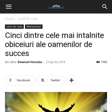
Acasă
Lectii de viata
Lectii de viata
Motivational
Cinci dintre cele mai intalnite
obiceiuri ale oamenilor de
succes
De către
Emanoil Hociota
-
27 aprilie 2014
1705
Facebook
Twitter