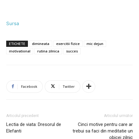
Sursa
ETICHETE
dimineata
exercitii fizice
mic dejun
motivational
rutina zilnica
succes
Facebook
Twitter
Articolul precedent
Articolul următor
Lectia de viata: Dresorul de
Cinci motive pentru care ar
Elefanti
trebui sa faci din meditatie un
obicei zilnic