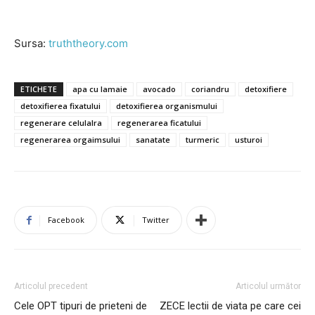
Sursa:
truththeory.com
ETICHETE
apa cu lamaie
avocado
coriandru
detoxifiere
detoxifierea fixatului
detoxifierea organismului
regenerare celulalra
regenerarea ficatului
regenerarea orgaimsului
sanatate
turmeric
usturoi
Facebook
Twitter
Articolul precedent
Articolul următor
Cele OPT tipuri de prieteni de
ZECE lectii de viata pe care cei