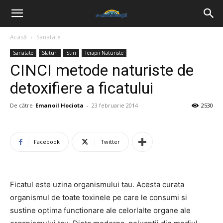
Acasă
Sanatate
Sanatate
Sfaturi
Stiri
Terapii Naturiste
CINCI metode naturiste de
detoxifiere a ficatului
De către
Emanoil Hociota
-
23 februarie 2014
2530
Facebook
Twitter
Ficatul este uzina organismului tau. Acesta curata
organismul de toate toxinele pe care le consumi si
sustine optima functionare ale celorlalte organe ale