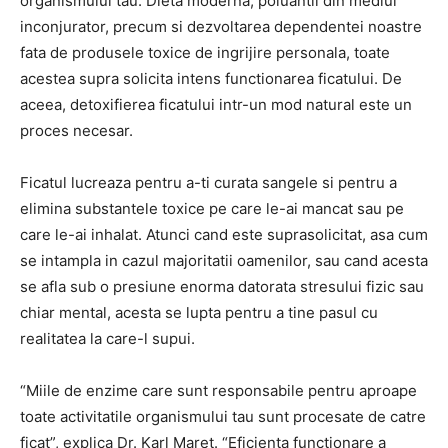
organismului tau. Dieta moderna, poluantii din mediul
inconjurator, precum si dezvoltarea dependentei noastre
fata de produsele toxice de ingrijire personala, toate
acestea supra solicita intens functionarea ficatului. De
aceea, detoxifierea ficatului intr-un mod natural este un
proces necesar.
Ficatul lucreaza pentru a-ti curata sangele si pentru a
elimina substantele toxice pe care le-ai mancat sau pe
care le-ai inhalat. Atunci cand este suprasolicitat, asa cum
se intampla in cazul majoritatii oamenilor, sau cand acesta
se afla sub o presiune enorma datorata stresului fizic sau
chiar mental, acesta se lupta pentru a tine pasul cu
realitatea la care-l supui.
“Miile de enzime care sunt responsabile pentru aproape
toate activitatile organismului tau sunt procesate de catre
ficat”, explica Dr. Karl Maret. “Eficienta functionare a