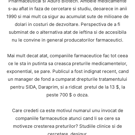
Pharmaceutical si Aduro Biotech. Ambele medicamente
s-au aflat in faza de cercetare si studiu, deoarece in anii
1990 si mai mult ca sigur au acumulat sute de milioane de
dolari in costuri de dezvoltare. Perspectiva de a fi
subminat de o alternativa atat de ieftina si de accesibila
nu le convine in general producatorilor farmaceutici.
Mai mult decat atat, companiile farmaceutice fac tot ceea
ce le sta in putinta sa creasca preturile medicamentelor,
exponential, se pare. Publicul a fost indignat recent, cand
un manager de fond a cumparat drepturile tratamentului
pentru SIDA, Daraprim, si a ridicat pretul de la 13 $, la
peste 700 $ o doza.
Care credeti ca este motivul numarul unu invocat de
companiile farmaceutice atunci cand li se cere sa
motiveze cresterea preturilor? Studiile clinice si de
cercetare, desigur.