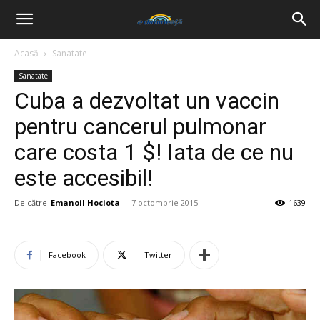
Acasă
Sanatate
Sanatate
Cuba a dezvoltat un vaccin
pentru cancerul pulmonar
care costa 1 $! Iata de ce nu
este accesibil!
De către
Emanoil Hociota
-
7 octombrie 2015
1639
Facebook
Twitter