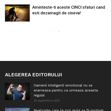
Aminteste-ti aceste CINCI sfaturi cand
esti dezamagit de cineva!
ALEGEREA EDITORULUI
Oamenii inteligenti emotional nu se
enerveaza pentru ca urmeaza aceasta
regula!
26 septembrie 2023
Realizarile care te pot ajuta sa fii motivat