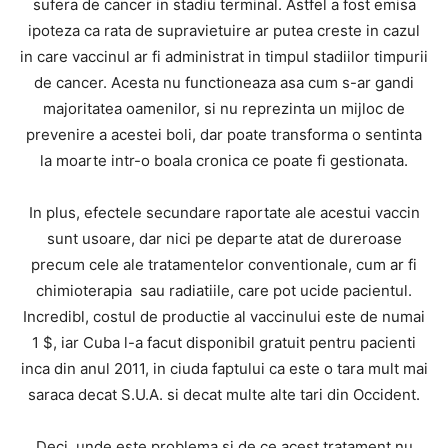
sufera de cancer in stadiu terminal. Astfel a fost emisa
ipoteza ca rata de supravietuire ar putea creste in cazul
in care vaccinul ar fi administrat in timpul stadiilor timpurii
de cancer. Acesta nu functioneaza asa cum s-ar gandi
majoritatea oamenilor, si nu reprezinta un mijloc de
prevenire a acestei boli, dar poate transforma o sentinta
la moarte intr-o boala cronica ce poate fi gestionata.
In plus, efectele secundare raportate ale acestui vaccin
sunt usoare, dar nici pe departe atat de dureroase
precum cele ale tratamentelor conventionale, cum ar fi
chimioterapia sau radiatiile, care pot ucide pacientul.
Incredibl, costul de productie al vaccinului este de numai
1 $, iar Cuba l-a facut disponibil gratuit pentru pacienti
inca din anul 2011, in ciuda faptului ca este o tara mult mai
saraca decat S.U.A. si decat multe alte tari din Occident.
Deci, unde este problema si de ce acest tratament nu