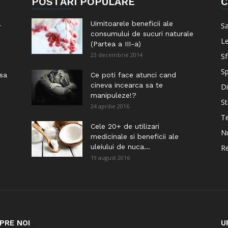
POSTĂRI POPULARE
C
l
Uimitoarele beneficii ale
S
consumului de sucuri naturale
Le
(Partea a III-a)
23 decembrie 2014
Sf
Sp
 sa
Ce poti face atunci cand
cineva incearca sa te
Di
manipuleze!?
St
24 aprilie 2016
Te
i
Cele 20+ de utilizari
Nu
medicinale si beneficii ale
uleiului de nuca...
Re
19 august 2016
PRE NOI
U