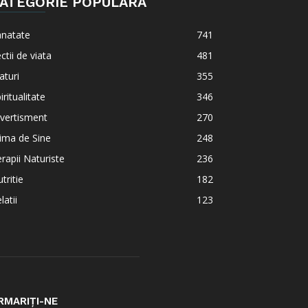
ATEGORIE POPULARĂ
anatate
741
ctii de viata
481
aturi
355
iritualitate
346
vertisment
270
ima de Sine
248
rapii Naturiste
236
tritie
182
latii
123
RMARIȚI-NE