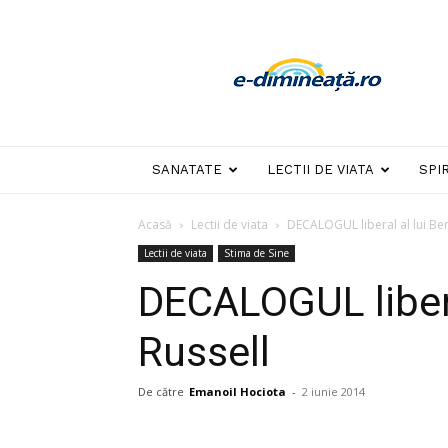
E-
dimineata
SANATATE
LECTII DE VIATA
SPI
Acasă
Lectii de viata
DECALOGUL liberal al lui Ber
Lectii de viata
Stima de Sine
DECALOGUL libera
Russell
De către
Emanoil Hociota
-
2 iunie 2014