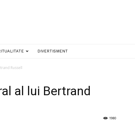
RITUALITATE
DIVERTISMENT
trand Russell
l al lui Bertrand
1980