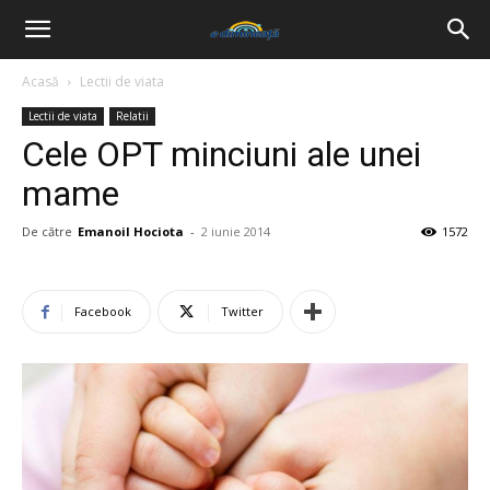
Acasă
Lectii de viata
Lectii de viata
Relatii
Cele OPT minciuni ale unei
mame
De către
Emanoil Hociota
-
2 iunie 2014
1572
Facebook
Twitter