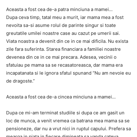
Aceasta a fost cea de-a patra minciuna a mamei…
Dupa ceva timp, tatal meu a murit, iar mama mea a fost
nevoita sa-si asume rolul de parinte singur si toate
greutatile umilei noastre case au cazut pe umerii sai.
Viata noastra a devenit din ce in ce mai dificila. Nu exista
zile fara suferinta. Starea financiara a familiei noastre
devenea din ce in ce mai precara. Adesea, vecinii o
sfatuiau pe mama sa se recasatoreasca, dar mama era
incapatanata si le ignora sfatul spunand “Nu am nevoie eu
de dragoste.”
Aceasta a fost cea de-a cincea minciuna a mamei…
Dupa ce mi-am terminat studiile si dupa ce am gasit un
loc de munca, a venit vremea ca batrana mea mama sa se
pensioneze, dar nu a vrut nici in ruptul capului. Prefera sa
mearga in piata in fiecare dimineata sa vanda cateva