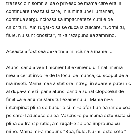
trezesc din somn si sa o privesc pe mama care era in
continuare treaza si care, in lumina unei lumanari,
continua sarguincioasa sa impacheteze cutiile de
chibrituri. Am rugat-o sa se duca la culcare. “Dormi tu,
fiule. Nu sunt obosita.”, mi-a razspuns ea zambind.
Aceasta a fost cea de-a treia minciuna a mamei…
Atunci cand a venit momentul examenului final, mama
mea a cerut invoire de la locul de munca, cu scopul de a
ma insoti. Mama mea a stat ore intregi in soarele puternic
al dupa-amiezii pana atunci cand a sunat clopotelul de
final care anunta sfarsitul examenului. Mama m-a
intampinat plina de bucurie si mi-a oferit un pahar de ceai
pe care-l adusese cu ea. Vazand-o pe mama extenuata si
plina de transpiratie, am rugat-o sa bea impreuna cu
mine. Mama mi-a raspuns “Bea, fiule. Nu-mi este sete!”