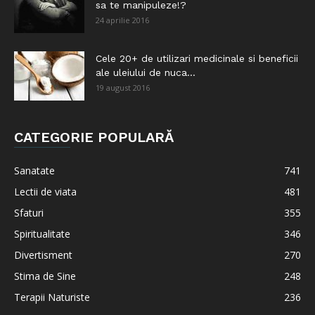
sa te manipuleze!?
24 aprilie 2016
Cele 20+ de utilizari medicinale si beneficii
ale uleiului de nuca...
19 august 2016
CATEGORIE POPULARĂ
Sanatate
741
Lectii de viata
481
Sfaturi
355
Spiritualitate
346
Divertisment
270
Stima de Sine
248
Terapii Naturiste
236