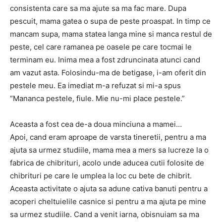
consistenta care sa ma ajute sa ma fac mare. Dupa
pescuit, mama gatea o supa de peste proaspat. In timp ce
mancam supa, mama statea langa mine si manca restul de
peste, cel care ramanea pe oasele pe care tocmai le
terminam eu. Inima mea a fost zdruncinata atunci cand
am vazut asta. Folosindu-ma de betigase, i-am oferit din
pestele meu. Ea imediat m-a refuzat si mi-a spus
“Mananca pestele, fiule. Mie nu-mi place pestele.”
Aceasta a fost cea de-a doua minciuna a mamei…
Apoi, cand eram aproape de varsta tineretii, pentru a ma
ajuta sa urmez studiile, mama mea a mers sa lucreze la o
fabrica de chibrituri, acolo unde aducea cutii folosite de
chibrituri pe care le umplea la loc cu bete de chibrit.
Aceasta activitate o ajuta sa adune cativa banuti pentru a
acoperi cheltuielile casnice si pentru a ma ajuta pe mine
sa urmez studiile. Cand a venit iarna, obisnuiam sa ma