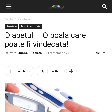
Acasă
Sanatate
Sanatate
Terapii Naturiste
Diabetul – O boala care
poate fi vindecata!
De către
Emanoil Hociota
-
24 septembrie 2014
1741
Facebook
Twitter