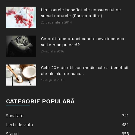
Uimitoarele beneficii ale consumului de
sucuri naturale (Partea a III-a)
23 decembrie 2014
Ce poti face atunci cand cineva incearca
sa te manipuleze!?
24 aprilie 2016
Cele 20+ de utilizari medicinale si beneficii
ale uleiului de nuca...
19 august 2016
CATEGORIE POPULARĂ
Sanatate
741
Lectii de viata
481
Sfaturi
355