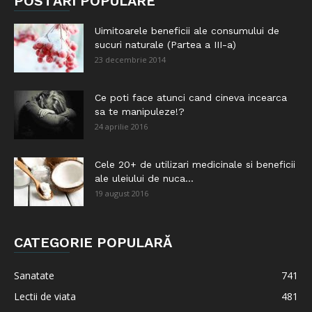
POSTĂRI POPULARE
Uimitoarele beneficii ale consumului de
sucuri naturale (Partea a III-a)
23 decembrie 2014
Ce poti face atunci cand cineva incearca
sa te manipuleze!?
24 aprilie 2016
Cele 20+ de utilizari medicinale si beneficii
ale uleiului de nuca...
19 august 2016
CATEGORIE POPULARĂ
Sanatate
741
Lectii de viata
481