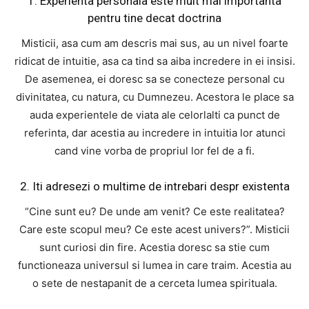
1. Experienta personala este mult mai importanta
pentru tine decat doctrina
Misticii, asa cum am descris mai sus, au un nivel foarte
ridicat de intuitie, asa ca tind sa aiba incredere in ei insisi.
De asemenea, ei doresc sa se conecteze personal cu
divinitatea, cu natura, cu Dumnezeu. Acestora le place sa
auda experientele de viata ale celorlalti ca punct de
referinta, dar acestia au incredere in intuitia lor atunci
cand vine vorba de propriul lor fel de a fi.
2. Iti adresezi o multime de intrebari despr existenta
“Cine sunt eu? De unde am venit? Ce este realitatea?
Care este scopul meu? Ce este acest univers?”. Misticii
sunt curiosi din fire. Acestia doresc sa stie cum
functioneaza universul si lumea in care traim. Acestia au
o sete de nestapanit de a cerceta lumea spirituala.