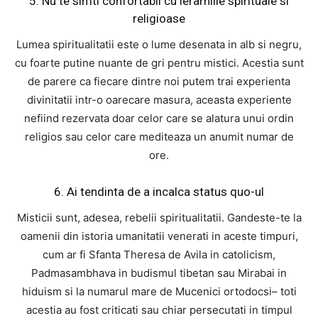
5. Nu te simti confortabil cu ierarhiile spirituale si
religioase
Lumea spiritualitatii este o lume desenata in alb si negru,
cu foarte putine nuante de gri pentru mistici. Acestia sunt
de parere ca fiecare dintre noi putem trai experienta
divinitatii intr-o oarecare masura, aceasta experiente
nefiind rezervata doar celor care se alatura unui ordin
religios sau celor care mediteaza un anumit numar de
ore.
6. Ai tendinta de a incalca status quo-ul
Misticii sunt, adesea, rebelii spiritualitatii. Gandeste-te la
oamenii din istoria umanitatii venerati in aceste timpuri,
cum ar fi Sfanta Theresa de Avila in catolicism,
Padmasambhava in budismul tibetan sau Mirabai in
hiduism si la numarul mare de Mucenici ortodocsi– toti
acestia au fost criticati sau chiar persecutati in timpul