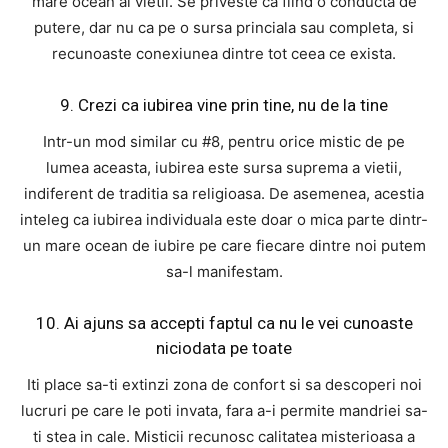
mare ocean al vietii. Se priveste ca fiind o conducta de
putere, dar nu ca pe o sursa princiala sau completa, si
recunoaste conexiunea dintre tot ceea ce exista.
9. Crezi ca iubirea vine prin tine, nu de la tine
Intr-un mod similar cu #8, pentru orice mistic de pe
lumea aceasta, iubirea este sursa suprema a vietii,
indiferent de traditia sa religioasa. De asemenea, acestia
inteleg ca iubirea individuala este doar o mica parte dintr-
un mare ocean de iubire pe care fiecare dintre noi putem
sa-l manifestam.
10. Ai ajuns sa accepti faptul ca nu le vei cunoaste
niciodata pe toate
Iti place sa-ti extinzi zona de confort si sa descoperi noi
lucruri pe care le poti invata, fara a-i permite mandriei sa-
ti stea in cale. Misticii recunosc calitatea misterioasa a