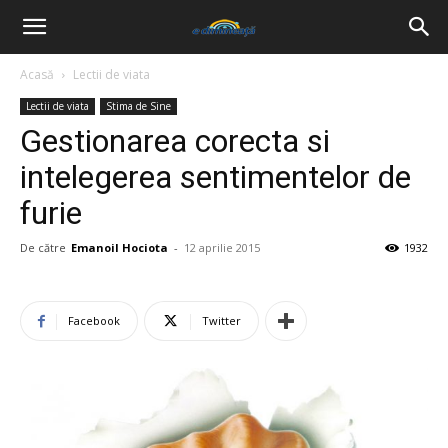
Acasă
Lectii de viata
Lectii de viata
Stima de Sine
Gestionarea corecta si
intelegerea sentimentelor de
furie
De către
Emanoil Hociota
-
12 aprilie 2015
1932
Facebook
Twitter