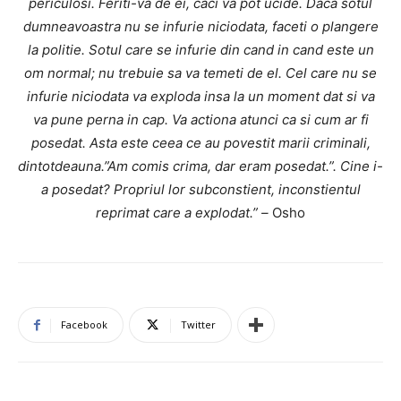
periculosi. Feriti-va de ei, caci va pot ucide. Daca sotul
dumneavoastra nu se infurie niciodata, faceti o plangere
la politie. Sotul care se infurie din cand in cand este un
om normal; nu trebuie sa va temeti de el. Cel care nu se
infurie niciodata va exploda insa la un moment dat si va
va pune perna in cap. Va actiona atunci ca si cum ar fi
posedat. Asta este ceea ce au povestit marii criminali,
dintotdeauna.”Am comis crima, dar eram posedat.”. Cine i-
a posedat? Propriul lor subconstient, inconstientul
reprimat care a explodat.” –
Osho
Facebook
Twitter