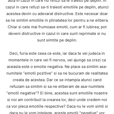
asta in cazul in care nu refuzi sa le traiesti pe deplin. In
cazul in care refuzi sa-ti traiesti emotiile pe deplin, atunci
acestea devin cu adevarat distructive. Este necesar doar
sa ne simtim emotiile in plinatatea lor pentru a ne elibera.
Chiar si cele mai frumoase emotii, cum ar fi iubirea, pot
deveni distructive in cazul in care sunt reprimate si nu
sunt simtite pe deplin.
Deci, furia este ceea ce este, iar daca te vei judeca in
momentele in care vei fi nervos, vei ajunge sa crezi ca
aceasta este o emotie negativa. Ne place sa simtim asa-
numitele “emotii pozitive” si sa ne bucuram de realitatea
creata de acestea. Dar ce se intampla atunci cand
refuzam sa simtim si sa ne eliberam de asa-numitele
“emotii negative”? Ei bine, acestea sunt emotiile noastre
si noi am contribuit la crearea lor, deci unde credem noi
ca vor pleca emotiile respective? Daca nu le vom simti si
daca nu le vom intelege, aceste emotii “negative” vor