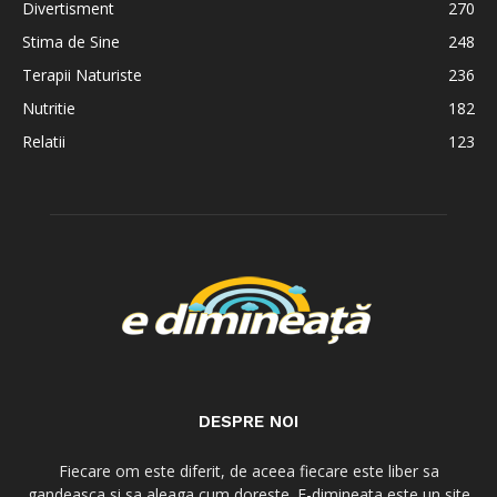
Divertisment
270
Stima de Sine
248
Terapii Naturiste
236
Nutritie
182
Relatii
123
DESPRE NOI
Fiecare om este diferit, de aceea fiecare este liber sa
gandeasca si sa aleaga cum doreste. E-dimineata este un site