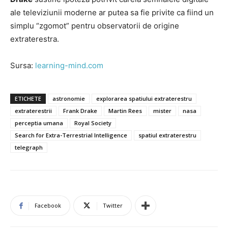
ale televiziunii moderne ar putea sa fie privite ca fiind un
simplu “zgomot” pentru observatorii de origine
extraterestra.
Sursa:
learning-mind.com
ETICHETE
astronomie
explorarea spatiului extraterestru
extraterestrii
Frank Drake
Martin Rees
mister
nasa
perceptia umana
Royal Society
Search for Extra-Terrestrial Intelligence
spatiul extraterestru
telegraph
Facebook
Twitter