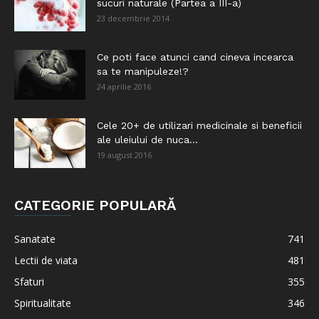
sucuri naturale (Partea a III-a)
23 decembrie 2014
Ce poti face atunci cand cineva incearca
sa te manipuleze!?
24 aprilie 2016
Cele 20+ de utilizari medicinale si beneficii
ale uleiului de nuca...
19 august 2016
CATEGORIE POPULARĂ
Sanatate
741
Lectii de viata
481
Sfaturi
355
Spiritualitate
346