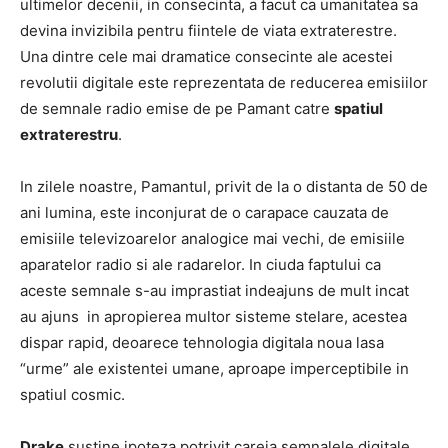
ultimelor decenii, in consecinta, a facut ca umanitatea sa
devina invizibila pentru fiintele de viata extraterestre.
Una dintre cele mai dramatice consecinte ale acestei
revolutii digitale este reprezentata de reducerea emisiilor
de semnale radio emise de pe Pamant catre
spatiul
extraterestru
.
In zilele noastre, Pamantul, privit de la o distanta de 50 de
ani lumina, este inconjurat de o carapace cauzata de
emisiile televizoarelor analogice mai vechi, de emisiile
aparatelor radio si ale radarelor. In ciuda faptului ca
aceste semnale s-au imprastiat indeajuns de mult incat
au ajuns in apropierea multor sisteme stelare, acestea
dispar rapid, deoarece tehnologia digitala noua lasa
“urme” ale existentei umane, aproape imperceptibile in
spatiul cosmic.
Drake
sustine ipoteza potrivit careia semnalele digitale