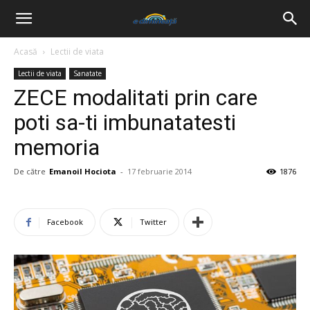
Acasă
Lectii de viata
Lectii de viata
Sanatate
ZECE modalitati prin care
poti sa-ti imbunatatesti
memoria
De către
Emanoil Hociota
-
17 februarie 2014
1876
Facebook
Twitter