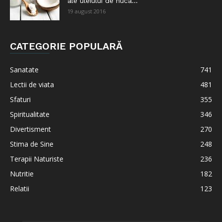
ale uleiului de nuca...
19 august 2016
CATEGORIE POPULARĂ
Sanatate
741
Lectii de viata
481
Sfaturi
355
Spiritualitate
346
Divertisment
270
Stima de Sine
248
Terapii Naturiste
236
Nutritie
182
Relatii
123