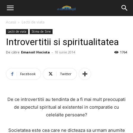
Acasă
Lectii de viata
Lectii de viata
Stima de Sine
Introvertitii si spiritualitatea
De către
Emanoil Hociota
-
10 iunie 2014
1764
Facebook
Twitter
De ce introvertitii au tendinta de a fi mai mult preocupati
de aspectul spiritual al existentei in comparatie cu
celelalte persoane?
Societatea este cea care ne dicteaza sa urmam anumite