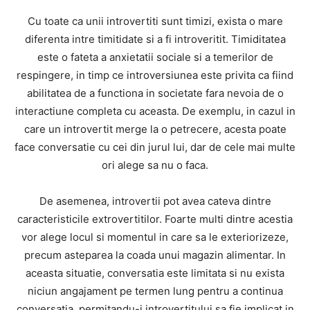
Cu toate ca unii introvertiti sunt timizi, exista o mare
diferenta intre timitidate si a fi introveritit. Timiditatea
este o fateta a anxietatii sociale si a temerilor de
respingere, in timp ce introversiunea este privita ca fiind
abilitatea de a functiona in societate fara nevoia de o
interactiune completa cu aceasta. De exemplu, in cazul in
care un introvertit merge la o petrecere, acesta poate
face conversatie cu cei din jurul lui, dar de cele mai multe
ori alege sa nu o faca.
De asemenea, introvertii pot avea cateva dintre
caracteristicile extrovertitilor. Foarte multi dintre acestia
vor alege locul si momentul in care sa le exteriorizeze,
precum asteparea la coada unui magazin alimentar. In
aceasta situatie, conversatia este limitata si nu exista
niciun angajament pe termen lung pentru a continua
conversatia, permitandu-i introvertitului sa fie implicat in