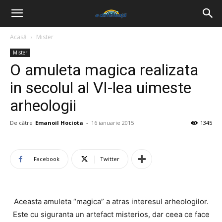
Acasă
Mister
Mister
O amuleta magica realizata
in secolul al VI-lea uimeste
arheologii
De către
Emanoil Hociota
-
16 ianuarie 2015
1345
Facebook
Twitter
Aceasta amuleta “magica” a atras interesul arheologilor.
Este cu siguranta un artefact misterios, dar ceea ce face