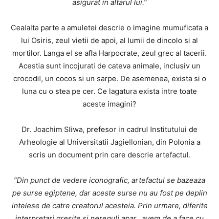
asigurat in altarul lui.”
Cealalta parte a amuletei descrie o imagine mumuficata a
lui Osiris, zeul vietii de apoi, al lumii de dincolo si al
mortilor. Langa el se afla Harpocrate, zeul grec al tacerii.
Acestia sunt incojurati de cateva animale, inclusiv un
crocodil, un cocos si un sarpe. De asemenea, exista si o
luna cu o stea pe cer. Ce lagatura exista intre toate
aceste imagini?
Dr. Joachim Sliwa, prefesor in cadrul Institutului de
Arheologie al Universitatii Jagiellonian, din Polonia a
scris un document prin care descrie artefactul.
“Din punct de vedere iconografic, artefactul se bazeaza
pe surse egiptene, dar aceste surse nu au fost pe deplin
intelese de catre creatorul acesteia. Prin urmare, diferite
interpretari gresite si nereguli apar…avem de a face cu