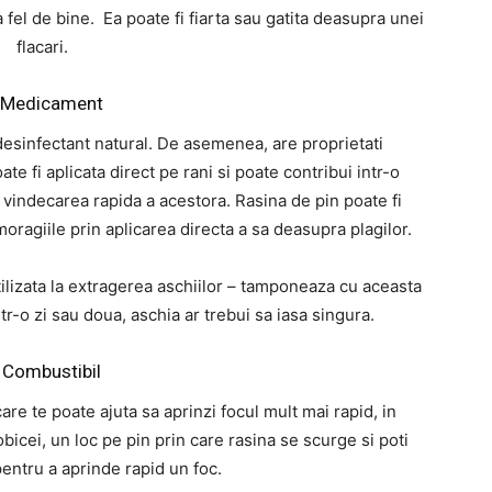
 fel de bine. Ea poate fi fiarta sau gatita deasupra unei
flacari.
 Medicament
desinfectant natural. De asemenea, are proprietati
te fi aplicata direct pe rani si poate contribui intr-o
 vindecarea rapida a acestora. Rasina de pin poate fi
ragiile prin aplicarea directa a sa deasupra plagilor.
utilizata la extragerea aschiilor – tamponeaza cu aceasta
ntr-o zi sau doua, aschia ar trebui sa iasa singura.
 Combustibil
re te poate ajuta sa aprinzi focul mult mai rapid, in
obicei, un loc pe pin prin care rasina se scurge si poti
entru a aprinde rapid un foc.