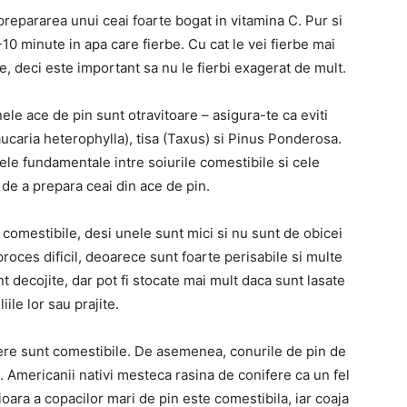
a prepararea unui ceai foarte bogat in vitamina C. Pur si
 minute in apa care fierbe. Cu cat le vei fierbe mai
, deci este important sa nu le fierbi exagerat de mult.
le ace de pin sunt otravitoare – asigura-te ca eviti
ucaria heterophylla), tisa (Taxus) si Pinus Ponderosa.
tele fundamentale intre soiurile comestibile si cele
de a prepara ceai din ace de pin.
t comestibile, desi unele sunt mici si nu sunt de obicei
proces dificil, deoarece sunt foarte perisabile si multe
nt decojite, dar pot fi stocate mai mult daca sunt lasate
liile lor sau prajite.
fere sunt comestibile. De asemenea, conurile de pin de
. Americanii nativi mesteca rasina de conifere ca un fel
ara a copacilor mari de pin este comestibila, iar coaja