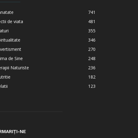
anatate
741
ctii de viata
481
aturi
355
iritualitate
346
vertisment
270
ima de Sine
248
rapii Naturiste
236
tritie
182
latii
123
RMARIȚI-NE