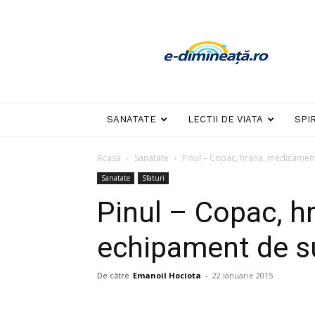
E-
dimineata
SANATATE
LECTII DE VIATA
SPI
Acasă
Sanatate
Pinul – Copac, hrana, medicament
Sanatate
Sfaturi
Pinul – Copac, h
echipament de su
De către
Emanoil Hociota
-
22 ianuarie 2015