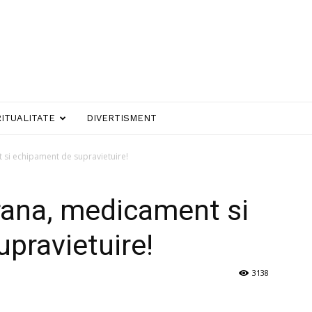
RITUALITATE
DIVERTISMENT
 si echipament de supravietuire!
rana, medicament si
pravietuire!
3138