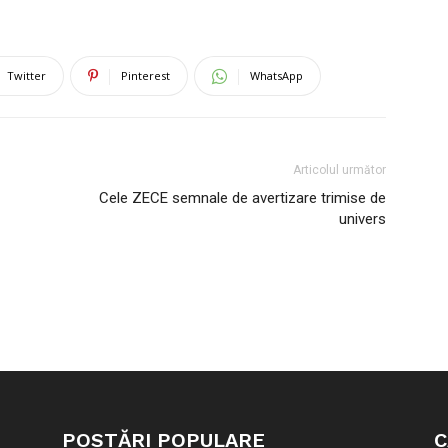
Twitter
Pinterest
WhatsApp
Articolul următor
Cele ZECE semnale de avertizare trimise de
univers
POSTĂRI POPULARE
C