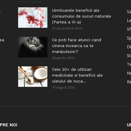
l
Uimitoarele beneficii ale
S
consumului de sucuri naturale
Le
(Partea a III-a)
23 decembrie 2014
Sf
Sp
 sa
Ce poti face atunci cand
cineva incearca sa te
Di
manipuleze!?
St
24 aprilie 2016
Te
i
Cele 20+ de utilizari
Nu
medicinale si beneficii ale
uleiului de nuca...
Re
19 august 2016
PRE NOI
U