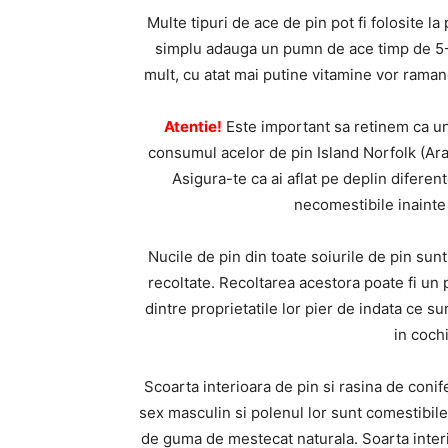
Multe tipuri de ace de pin pot fi folosite l
simplu adauga un pumn de ace timp de 5-10
mult, cu atat mai putine vitamine vor ramane
Atentie!
Este important sa retinem ca une
consumul acelor de pin Island Norfolk (Ara
Asigura-te ca ai aflat pe deplin diferen
necomestibile inainte 
Nucile de pin din toate soiurile de pin sun
recoltate. Recoltarea acestora poate fi un 
dintre proprietatile lor pier de indata ce su
in cochi
Scoarta interioara de pin si rasina de coni
sex masculin si polenul lor sunt comestibile
de guma de mestecat naturala. Soarta interio