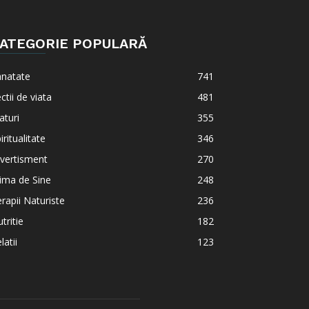
ATEGORIE POPULARĂ
anatate
741
ctii de viata
481
aturi
355
iritualitate
346
vertisment
270
ima de Sine
248
rapii Naturiste
236
tritie
182
latii
123