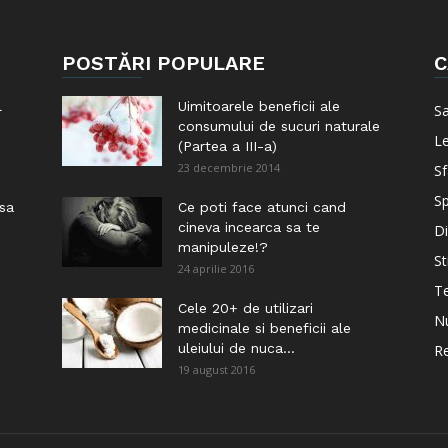
POSTĂRI POPULARE
C
l
Uimitoarele beneficii ale
S
consumului de sucuri naturale
Le
(Partea a III-a)
23 decembrie 2014
Sf
Sp
 sa
Ce poti face atunci cand
cineva incearca sa te
Di
manipuleze!?
St
24 aprilie 2016
Te
i
Cele 20+ de utilizari
Nu
medicinale si beneficii ale
uleiului de nuca...
Re
19 august 2016