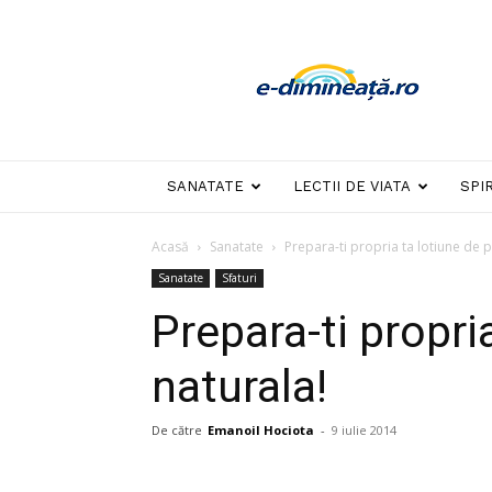
E-
dimineata
SANATATE
LECTII DE VIATA
SPI
Acasă
Sanatate
Prepara-ti propria ta lotiune de p
Sanatate
Sfaturi
Prepara-ti propri
naturala!
De către
Emanoil Hociota
-
9 iulie 2014