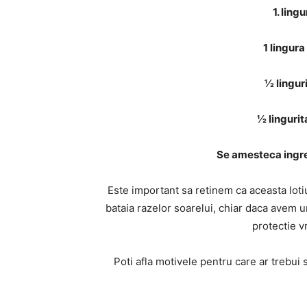
1. ling
1 lingur
½ lingur
½ lingurit
Se amesteca ingred
Este important sa retinem ca aceasta loti
bataia razelor soarelui, chiar daca avem u
protectie 
Poti afla motivele pentru care ar trebui 