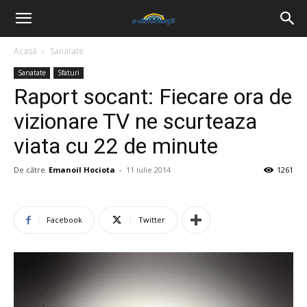
Acasă
Sanatate
Sanatate
Sfaturi
Raport socant: Fiecare ora de
vizionare TV ne scurteaza
viata cu 22 de minute
De către
Emanoil Hociota
-
11 iulie 2014
1261
Facebook
Twitter