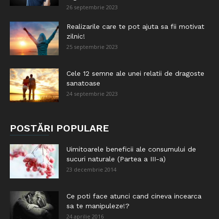
26 septembrie 2023
Realizarile care te pot ajuta sa fii motivat
zilnic!
25 septembrie 2023
Cele 12 semne ale unei relatii de dragoste
sanatoase
24 septembrie 2023
POSTĂRI POPULARE
Uimitoarele beneficii ale consumului de
sucuri naturale (Partea a III-a)
23 decembrie 2014
Ce poti face atunci cand cineva incearca
sa te manipuleze!?
24 aprilie 2016