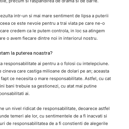
nutile, precum si raspandirea de drama si de barfe.
ulta intr-un si mai mare sentiment de lipsa a puterii
ceea ce este nevoie pentru a trai viata pe care ne-o
care credem ca le putem controla, in loc sa atingem
re o avem fiecare dintre noi in interiorul nostru.
ntam la puterea noastra?
a responsabilitate ai pentru a o folosi cu intelepciune.
cineva care castiga milioane de dolari pe an; aceasta
fapt ce necesita o mare responsabilitate. Astfel, cu cat
tini bani trebuie sa gestionezi, cu atat mai putine
onsabilitati ai.
 un nivel ridicat de responsabilitate, deoarece astfel
nde temeri ale lor, cu sentimentele de a fi inacvati si
i de responsabilitatea de a fi constienti de alegerile