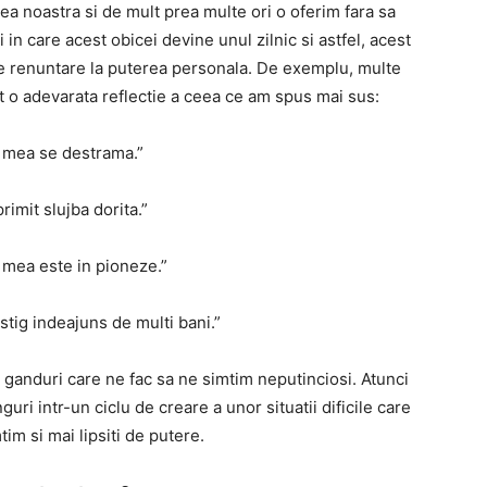
a noastra si de mult prea multe ori o oferim fara sa
 in care acest obicei devine unul zilnic si astfel, acest
e renuntare la puterea personala. De exemplu, multe
t o adevarata reflectie a ceea ce am spus mai sus:
a mea se destrama.”
rimit slujba dorita.”
 mea este in pioneze.”
tig indeajuns de multi bani.”
 ganduri care ne fac sa ne simtim neputinciosi. Atunci
ri intr-un ciclu de creare a unor situatii dificile care
tim si mai lipsiti de putere.