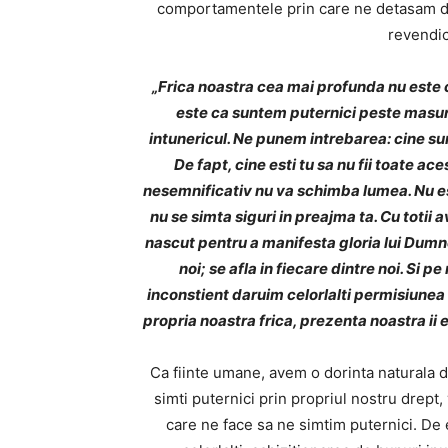
comportamentele prin care ne detasam de
revendic
„Frica noastra cea mai profunda nu este 
este ca suntem puternici peste masur
intunericul. Ne punem intrebarea: cine sunt
De fapt, cine esti tu sa nu fii toate ac
nesemnificativ nu va schimba lumea. Nu este
nu se simta siguri in preajma ta. Cu totii
nascut pentru a manifesta gloria lui Dumnez
noi; se afla in fiecare dintre noi. Si 
inconstient daruim celorlalti permisiunea
propria noastra frica, prezenta noastra ii 
Ca fiinte umane, avem o dorinta naturala d
simti puternici prin propriul nostru drept
care ne face sa ne simtim puternici. D