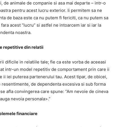
i, de animale de companie si asa mai departe – intr-o
stra pentru acest lucru exterior. Ii permitem sa ne
ta de baza este ca nu putem fi fericiti, ca nu putem sa
fara acest “lucru” si astfel ne intoarcem iar si iar la
ndenta noastra.
e repetitive din relatii
 dificile in relatiile tale; fie ca este vorba de aceeasi
at intr-un model repetitiv de comportament prin care ii
e ii iei puterea partenerului tau. Acest tipar, de obicei,
e resentimente, de dependenta excesiva si sub forma
v se afla convingerea care spune: “Am nevoie de cineva
auga nevoia personala>.”
blemele financiare