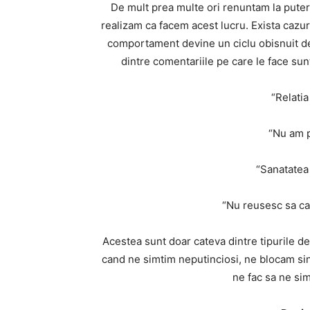
De mult prea multe ori renuntam la putere
realizam ca facem acest lucru. Exista cazuri
comportament devine un ciclu obisnuit d
dintre comentariile pe care le face sun
“Relati
“Nu am p
“Sanatatea
“Nu reusesc sa cas
Acestea sunt doar cateva dintre tipurile de
cand ne simtim neputinciosi, ne blocam singu
ne fac sa ne sim