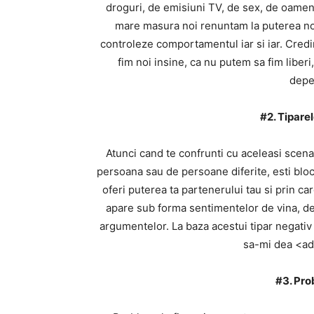
droguri, de emisiuni TV, de sex, de oamen
mare masura noi renuntam la puterea noa
controleze comportamentul iar si iar. Credin
fim noi insine, ca nu putem sa fim liberi, 
depe
#2. Tiparel
Atunci cand te confrunti cu aceleasi scenarii
persoana sau de persoane diferite, esti bloc
oferi puterea ta partenerului tau si prin car
apare sub forma sentimentelor de vina, d
argumentelor. La baza acestui tipar negati
sa-mi dea <ad
#3. Pro