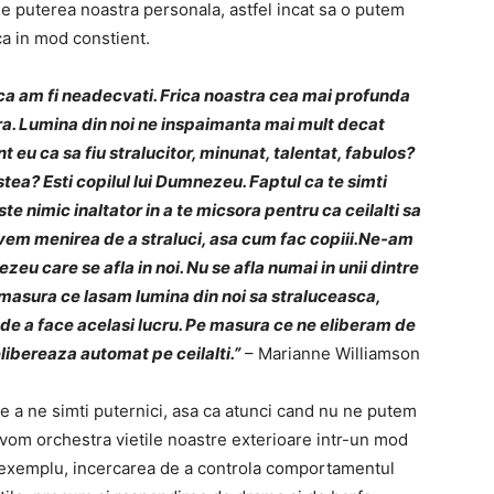
 puterea noastra personala, astfel incat sa o putem
a in mod constient.
ca am fi neadecvati. Frica noastra cea mai profunda
a. Lumina din noi ne inspaimanta mai mult decat
 eu ca sa fiu stralucitor, minunat, talentat, fabulos?
estea? Esti copilul lui Dumnezeu. Faptul ca te simti
 nimic inaltator in a te micsora pentru ca ceilalti sa
 avem menirea de a straluci, asa cum fac copiii.Ne-am
eu care se afla in noi. Nu se afla numai in unii dintre
pe masura ce lasam lumina din noi sa straluceasca,
 de a face acelasi lucru. Pe masura ce ne eliberam de
elibereaza automat pe ceilalti.”
– Marianne Williamson
e a ne simti puternici, asa ca atunci cand nu ne putem
, vom orchestra vietile noastre exterioare intr-un mod
e exemplu, incercarea de a controla comportamentul