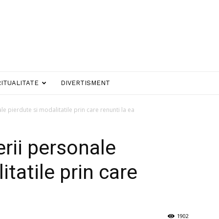
RITUALITATE
DIVERTISMENT
e pierdute si modalitatile prin care renunti la ea
rii personale
itatile prin care
1902