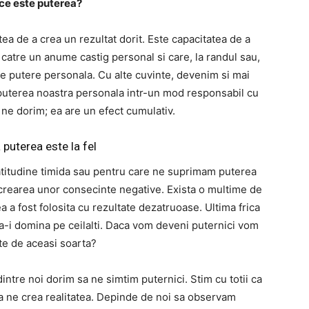
 ce este puterea?
tea de a crea un rezultat dorit. Este capacitatea de a
 catre un anume castig personal si care, la randul sau,
de putere personala. Cu alte cuvinte, devenim si mai
 puterea noastra personala intr-un mod responsabil cu
ne dorim; ea are un efect cumulativ.
 puterea este la fel
atitudine timida sau pentru care ne suprimam puterea
 crearea unor consecinte negative. Exista o multime de
a a fost folosita cu rezultate dezatruoase. Ultima frica
 a-i domina pe ceilalti. Daca vom deveni puternici vom
te de aceasi soarta?
dintre noi dorim sa ne simtim puternici. Stim cu totii ca
 a ne crea realitatea. Depinde de noi sa observam