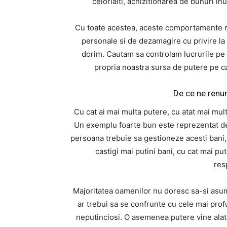
celorlalti, achizitionarea de bunuri i
Cu toate acestea, aceste comportamente rez
personale si de dezamagire cu privire la 
dorim. Cautam sa controlam lucrurile pe 
propria noastra sursa de putere pe ca
De ce ne renu
Cu cat ai mai multa putere, cu atat mai mult
Un exemplu foarte bun este reprezentat de 
persoana trebuie sa gestioneze acesti bani, 
castigi mai putini bani, cu cat mai pu
resp
Majoritatea oamenilor nu doresc sa-si asume
ar trebui sa se confrunte cu cele mai profu
neputinciosi. O asemenea putere vine alatur