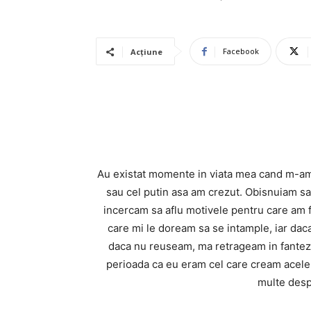
Facebook
Acțiune
Au existat momente in viata mea cand m-am c
sau cel putin asa am crezut. Obisnuiam sa
incercam sa aflu motivele pentru care am f
care mi le doream sa se intample, iar da
daca nu reuseam, ma retrageam in fantezi
perioada ca eu eram cel care cream acele 
multe desp