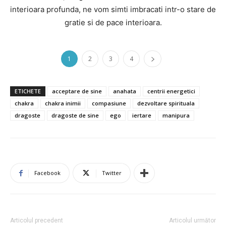
interioara profunda, ne vom simti imbracati intr-o stare de
gratie si de pace interioara.
1
2
3
4
ETICHETE
acceptare de sine
anahata
centrii energetici
chakra
chakra inimii
compasiune
dezvoltare spirituala
dragoste
dragoste de sine
ego
iertare
manipura
Facebook
Twitter
Articolul precedent
Articolul următor