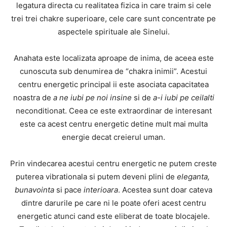
legatura directa cu realitatea fizica in care traim si cele
trei trei chakre superioare, cele care sunt concentrate pe
aspectele spirituale ale Sinelui.
Anahata este localizata aproape de inima, de aceea este
cunoscuta sub denumirea de “chakra inimii”. Acestui
centru energetic principal ii este asociata capacitatea
noastra de
a ne iubi pe noi insine
si de
a-i iubi pe ceilalti
neconditionat. Ceea ce este extraordinar de interesant
este ca acest centru energetic detine mult mai multa
energie decat creierul uman.
Prin vindecarea acestui centru energetic ne putem creste
puterea vibrationala si putem deveni plini de
eleganta,
bunavointa
si pace
interioara
. Acestea sunt doar cateva
dintre darurile pe care ni le poate oferi acest centru
energetic atunci cand este eliberat de toate blocajele.