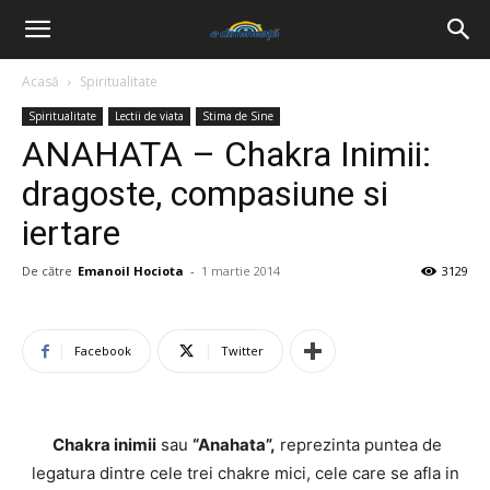
Acasă
Spiritualitate
Spiritualitate
Lectii de viata
Stima de Sine
ANAHATA – Chakra Inimii:
dragoste, compasiune si
iertare
De către
Emanoil Hociota
-
1 martie 2014
3129
Facebook
Twitter
Chakra inimii
sau
“Anahata”,
reprezinta puntea de
legatura dintre cele trei chakre mici, cele care se afla in