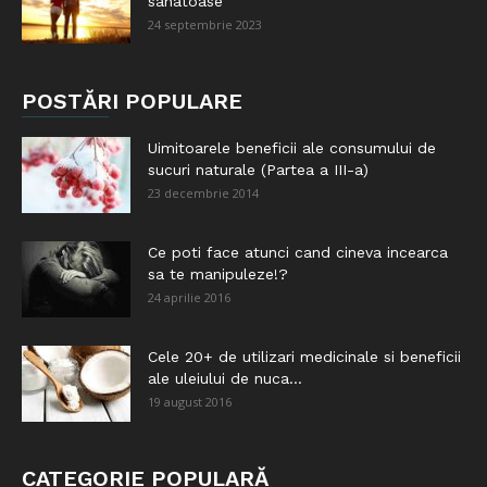
sanatoase
24 septembrie 2023
POSTĂRI POPULARE
Uimitoarele beneficii ale consumului de
sucuri naturale (Partea a III-a)
23 decembrie 2014
Ce poti face atunci cand cineva incearca
sa te manipuleze!?
24 aprilie 2016
Cele 20+ de utilizari medicinale si beneficii
ale uleiului de nuca...
19 august 2016
CATEGORIE POPULARĂ