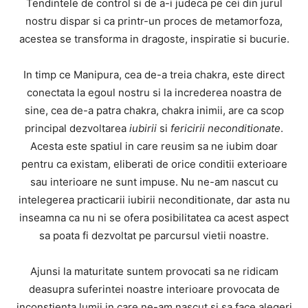
Tendintele de control si de a-i judeca pe cei din jurul
nostru dispar si ca printr-un proces de metamorfoza,
acestea se transforma in dragoste, inspiratie si bucurie.
In timp ce Manipura, cea de-a treia chakra, este direct
conectata la egoul nostru si la increderea noastra de
sine, cea de-a patra chakra, chakra inimii, are ca scop
principal dezvoltarea
iubirii
si
fericirii neconditionate
.
Acesta este spatiul in care reusim sa ne iubim doar
pentru ca existam, eliberati de orice conditii exterioare
sau interioare ne sunt impuse. Nu ne-am nascut cu
intelegerea practicarii iubirii neconditionate, dar asta nu
inseamna ca nu ni se ofera posibilitatea ca acest aspect
sa poata fi dezvoltat pe parcursul vietii noastre.
Ajunsi la maturitate suntem provocati sa ne ridicam
deasupra suferintei noastre interioare provocata de
inconstienta lumii in care ne-am nascut si sa face alegeri