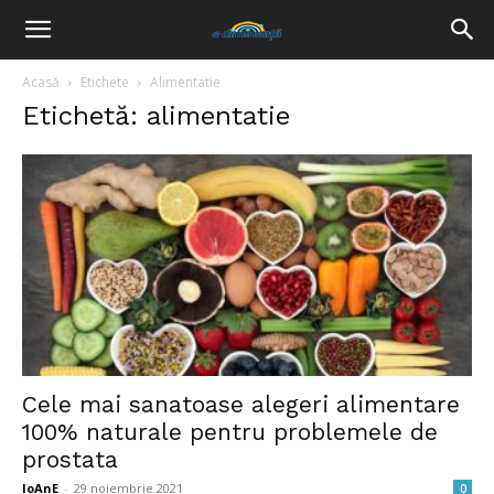
Acasă
Etichete
Alimentatie
Etichetă: alimentatie
Cele mai sanatoase alegeri alimentare
100% naturale pentru problemele de
prostata
IoAnE
-
29 noiembrie 2021
0