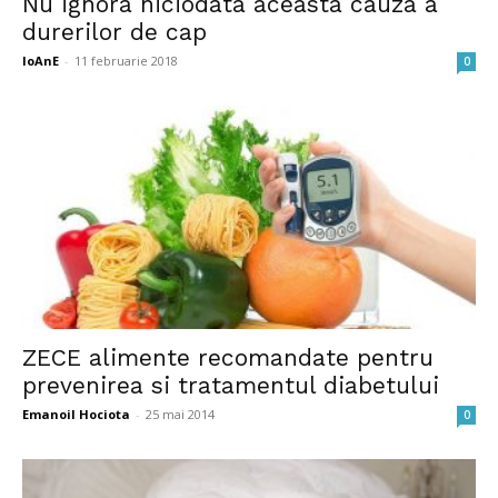
Nu ignora niciodata aceasta cauza a
durerilor de cap
IoAnE
-
11 februarie 2018
0
ZECE alimente recomandate pentru
prevenirea si tratamentul diabetului
Emanoil Hociota
-
25 mai 2014
0