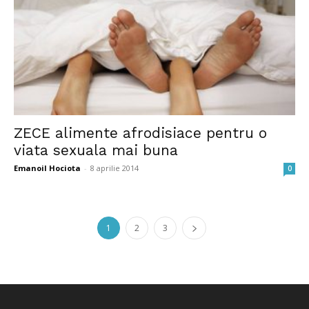
ZECE alimente afrodisiace pentru o
viata sexuala mai buna
Emanoil Hociota
-
8 aprilie 2014
0
1
2
3