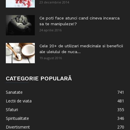
23 decembrie 2014
Ce poti face atunci cand cineva incearca
sa te manipuleze!?
24 aprilie 2016
Cele 20+ de utilizari medicinale si beneficii
ale uleiului de nuca...
19 august 2016
CATEGORIE POPULARĂ
Sanatate
741
Lectii de viata
481
Sfaturi
355
Spiritualitate
346
Divertisment
270