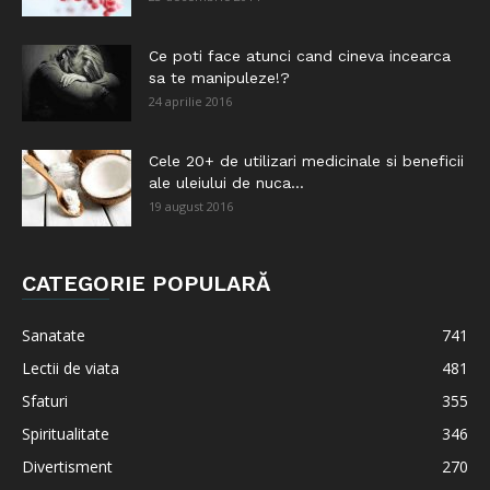
Ce poti face atunci cand cineva incearca
sa te manipuleze!?
24 aprilie 2016
Cele 20+ de utilizari medicinale si beneficii
ale uleiului de nuca...
19 august 2016
CATEGORIE POPULARĂ
Sanatate
741
Lectii de viata
481
Sfaturi
355
Spiritualitate
346
Divertisment
270