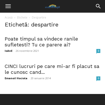
Acasă
Etichete
Despartire
Etichetă: despartire
Poate timpul sa vindece ranile
sufletesti? Tu ce parere ai?
IoAnE
-
26 noiembrie 2021
0
CINCI lucruri pe care mi-ar fi placut sa
le cunosc cand...
Emanoil Hociota
-
20 ianuarie 2014
0