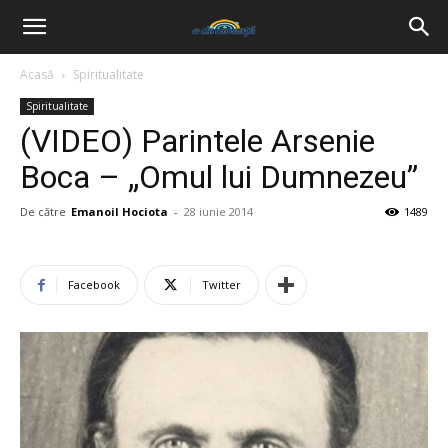
Acasă
Spiritualitate
Spiritualitate
(VIDEO) Parintele Arsenie
Boca – „Omul lui Dumnezeu”
De către
Emanoil Hociota
-
28 iunie 2014
1489
Facebook
Twitter