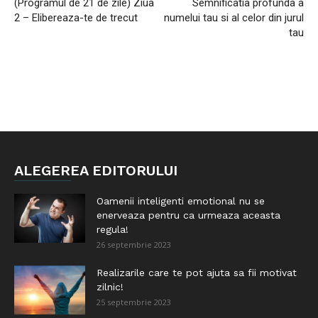
(Programul de 21 de zile) Ziua
Semnificatia profunda a
2 – Elibereaza-te de trecut
numelui tau si al celor din jurul
tau
ALEGEREA EDITORULUI
Oamenii inteligenti emotional nu se
enerveaza pentru ca urmeaza aceasta
regula!
26 septembrie 2023
Realizarile care te pot ajuta sa fii motivat
zilnic!
25 septembrie 2023