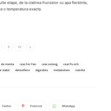
e etape, de la clatirea frunzelor cu apa fierbinte,
 la o temperatura exacta.
9
10
i de menta
ceai Fei-Yan
ceai oolong
ceai Pu-erh
e slabit
detoxifiere
digesties
metabolism
nutritie
Twitter
Pinterest
WhatsApp