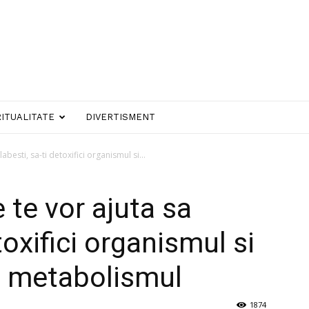
RITUALITATE
DIVERTISMENT
abesti, sa-ti detoxifici organismul si...
 te vor ajuta sa
toxifici organismul si
i metabolismul
1874