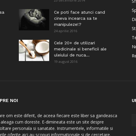
23 decembrie 2014
Sf
Sp
 sa
Ce poti face atunci cand
cineva incearca sa te
Di
manipuleze!?
St
24 aprilie 2016
Te
i
Cele 20+ de utilizari
Nu
medicinale si beneficii ale
uleiului de nuca...
Re
19 august 2016
PRE NOI
U
are om este diferit, de aceea fiecare este liber sa gandeasca
a aleaga cum doreste. E-dimineata este un site despre
oltare personala si sanatate. Instrumentele, informatiile si
rile oferite aici au scopuri informationale si de cercetare.