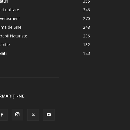
aturi
355
iritualitate
346
vertisment
270
ima de Sine
248
rapii Naturiste
236
tritie
182
latii
123
RMARIȚI-NE