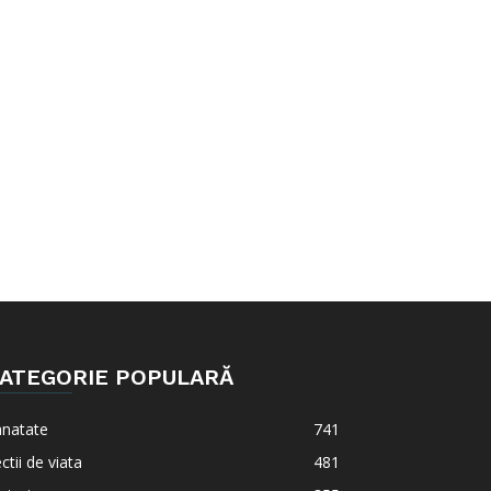
ATEGORIE POPULARĂ
anatate
741
ctii de viata
481