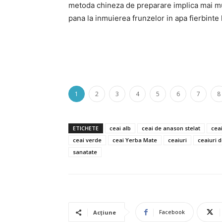
metoda chineza de preparare implica mai mult
pana la inmuierea frunzelor in apa fierbinte
1
2
3
4
5
6
7
8
ETICHETE
ceai alb
ceai de anason stelat
cea
ceai verde
ceai Yerba Mate
ceaiuri
ceaiuri d
sanatate
Facebook
Acțiune