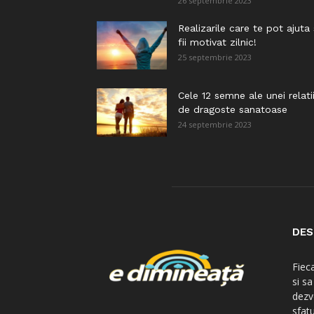
26 septembrie 2023
Realizarile care te pot ajuta
fii motivat zilnic!
25 septembrie 2023
Cele 12 semne ale unei relati
de dragoste sanatoase
24 septembrie 2023
DES
Fiec
si s
dezv
sfatu