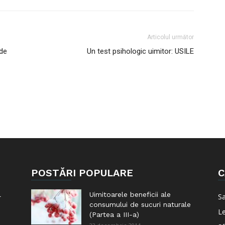
Articolul următor
ede
Un test psihologic uimitor: USILE
POSTĂRI POPULARE
C
l
Uimitoarele beneficii ale
S
consumului de sucuri naturale
Le
(Partea a III-a)