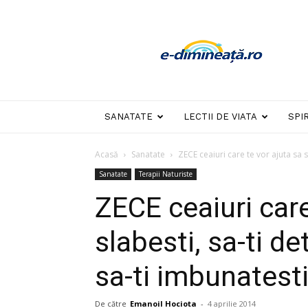
E-
dimineata
SANATATE
LECTII DE VIATA
SPI
Acasă
Sanatate
ZECE ceaiuri care te vor ajuta sa sl
Sanatate
Terapii Naturiste
ZECE ceaiuri care
slabesti, sa-ti de
sa-ti imbunatest
De către
Emanoil Hociota
-
4 aprilie 2014