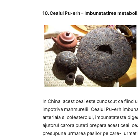
10. Ceaiul Pu-erh – Imbunatatirea metabolis
In China, acest ceai este cunoscut ca fiind 
impotriva mahmurelii. Ceaiul Pu-erh imbuna
arteriala si colesterolul, imbunatateste dig
ajutorul carora puteti prepara acest ceai: c
presupune urmarea pasilor pe care-i urmati i