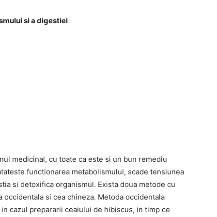
mului si a digestiei
unul medicinal, cu toate ca este si un bun remediu
tateste functionarea metabolismului, scade tensiunea
estia si detoxifica organismul. Exista doua metode cu
ea occidentala si cea chineza. Metoda occidentala
n cazul prepararii ceaiului de hibiscus, in timp ce