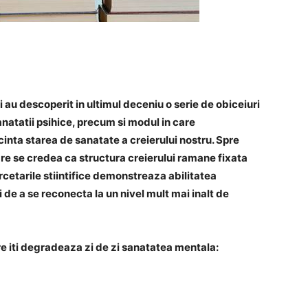
 au descoperit in ultimul deceniu o serie de obiceiuri
natatii psihice, precum si modul in care
nta starea de sanatate a creierului nostru. Spre
re se credea ca structura creierului ramane fixata
ercetarile stiintifice demonstreaza abilitatea
i de a se reconecta la un nivel mult mai inalt de
are iti degradeaza zi de zi sanatatea mentala: