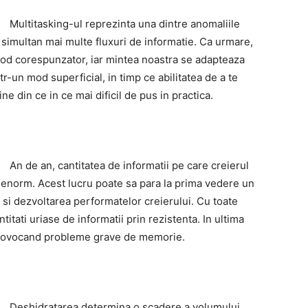
Multitasking-ul reprezinta una dintre anomaliile
 simultan mai multe fluxuri de informatie. Ca urmare,
 mod corespunzator, iar mintea noastra se adapteaza
tr-un mod superficial, in timp ce abilitatea de a te
e din ce in ce mai dificil de pus in practica.
An de an, cantitatea de informatii pe care creierul
 enorm. Acest lucru poate sa para la prima vedere un
 si dezvoltarea performatelor creierului. Cu toate
tati uriase de informatii prin rezistenta. In ultima
 provocand probleme grave de memorie.
Deshidratarea determina o scadere a volumului