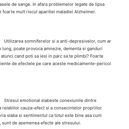
vasele de sange. In afara problemelor legate de lipsa
e foarte mult riscul aparitiei maladiei Alzheimer.
Utilizarea somniferelor si a anti-depresivelor, cum ar
n lung, poate provoca amnezie, dementa si ganduri
tunci cand poti sa iesi in parc sa te plimbi? Foarte
tiente de efectele pe care aceste medicamente-pericol
Stresul emotional slabeste conexiunile dintre
 relatiilor cauza-efect si a consecintelor propriilor
ria slaba si sentimentul ca totul este bine asa cum
z, sunt de asemenea efecte ale stresului.