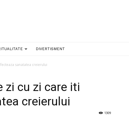
RITUALITATE
DIVERTISMENT
 afecteaza sanatatea creierului
zi cu zi care iti
tea creierului
1309