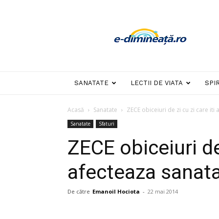
E-
dimineata
SANATATE
LECTII DE VIATA
SPI
Acasă
Sanatate
ZECE obiceiuri de zi cu zi care iti
Sanatate
Sfaturi
ZECE obiceiuri de 
afecteaza sanata
De către
Emanoil Hociota
-
22 mai 2014